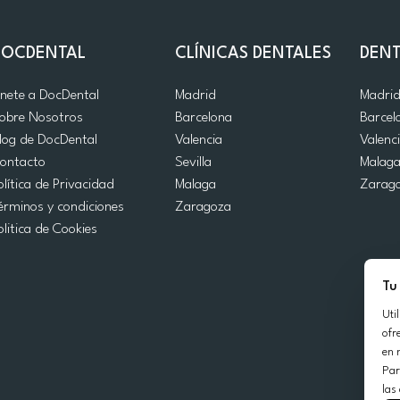
DOCDENTAL
CLÍNICAS DENTALES
DENT
nete a DocDental
Madrid
Madri
obre Nosotros
Barcelona
Barcel
log de DocDental
Valencia
Valenc
ontacto
Sevilla
Malag
olítica de Privacidad
Malaga
Zarag
érminos y condiciones
Zaragoza
olitica de Cookies
Tu
Uti
ofr
en 
Par
las