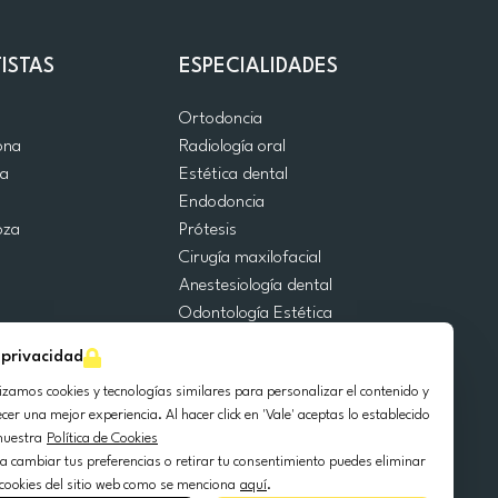
ISTAS
ESPECIALIDADES
d
Ortodoncia
ona
Radiología oral
ia
Estética dental
a
Endodoncia
oza
Prótesis
Cirugía maxilofacial
Anestesiología dental
Odontología Estética
Urgencias Dentales
 privacidad
Odontología General
lizamos cookies y tecnologías similares para personalizar el contenido y
Odontopediatría
ecer una mejor experiencia. Al hacer click en 'Vale' aceptas lo establecido
Cirugía Oral
nuestra
Política de Cookies
Implantología dental
a cambiar tus preferencias o retirar tu consentimiento puedes eliminar
Periodoncia
 cookies del sitio web como se menciona
aquí
.