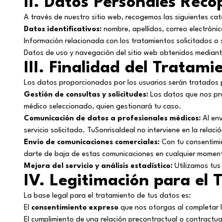
II. Datos Personales Reco
A través de nuestro sitio web, recogemos las siguientes ca
Datos identificativos:
nombre, apellidos, correo electrónic
Información relacionada con los tratamientos solicitados o s
Datos de uso y navegación del sitio web obtenidos mediant
III. Finalidad del Tratami
Los datos proporcionados por los usuarios serán tratados p
Gestión de consultas y solicitudes:
Los datos que nos pro
médico seleccionado, quien gestionará tu caso.
Comunicación de datos a profesionales médicos:
Al env
servicio solicitado. TuSonrisaIdeal no interviene en la relac
Envío de comunicaciones comerciales:
Con tu consentimie
darte de baja de estas comunicaciones en cualquier momen
Mejora del servicio y análisis estadístico:
Utilizamos tus 
IV. Legitimación para el
La base legal para el tratamiento de tus datos es:
El
consentimiento expreso
que nos otorgas al completar l
El cumplimiento de una relación precontractual o contractual