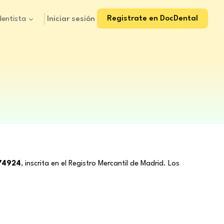
Registrate en DocDental
Iniciar sesión
dentista
674924
, inscrita en el Registro Mercantil de Madrid. Los