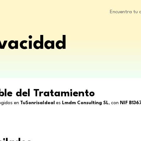
Encuentra tu 
ivacidad
ble del Tratamiento
cogidos en
TuSonrisaIdeal
es
Lmdm Consulting SL
, con
NIF B13