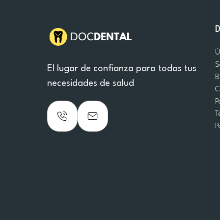
Ú
S
El lugar de confianza para todas tus
B
necesidades de salud
C
P
T
P