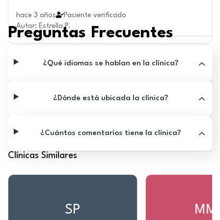
hace 3 años
Paciente verificado
Autor
:
Estrella P.
Preguntas Frecuentes
¿Qué idiomas se hablan en la clínica?
¿Dónde está ubicada la clínica?
¿Cuántos comentarios tiene la clínica?
Clínicas Similares
SP
MM