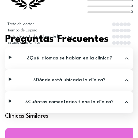
0
0
0
Trato del doctor
Tiempo de Espera
Preguntas Frecuentes
Trato de los Trabajadores de la Clínica
Estado de la Clínica
¿Qué idiomas se hablan en la clínica?
¿Dónde está ubicada la clínica?
¿Cuántos comentarios tiene la clínica?
Clínicas Similares