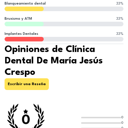
Blanqueamiento dental
33
%
Bruxismo y ATM
33
%
Implantes Dentales
33
%
Opiniones de Clínica
Dental De María Jesús
Crespo
Escribir una Reseña
0
0
0