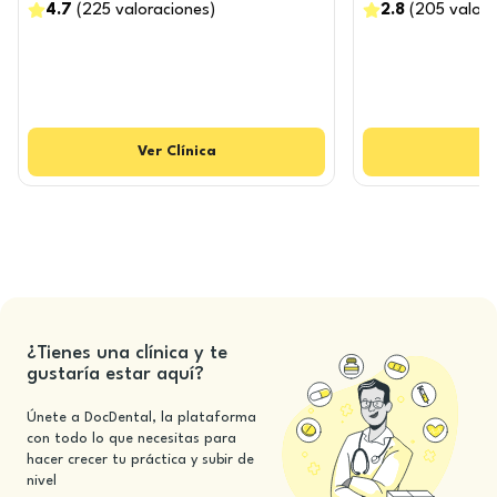
4.7
(
225
valoraciones
)
2.8
(
205
valora
Ver
Clínica
V
¿Tienes una clínica y te
gustaría estar aquí?
Únete a DocDental, la plataforma
con todo lo que necesitas para
hacer crecer tu práctica y subir de
nivel