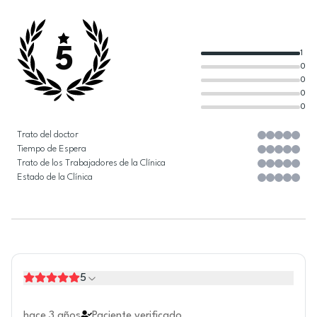
5
1
0
0
0
0
Trato del doctor
Tiempo de Espera
Trato de los Trabajadores de la Clínica
Estado de la Clínica
5
hace 3 años
Paciente verificado