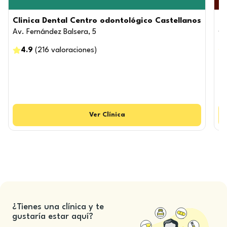
Clinica Dental Centro odontológico Castellanos
Cl
Av. Fernández Balsera, 5
C.
4.9
(
216
valoraciones
)
Ver
Clínica
¿Tienes una clínica y te
gustaría estar aquí?