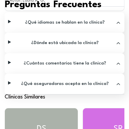
Autor
:
Laura A. G.
Preguntas Frecuentes
¿Qué idiomas se hablan en la clínica?
¿Dónde está ubicada la clínica?
¿Cuántos comentarios tiene la clínica?
¿Qué aseguradoras acepta en la clínica?
Clínicas Similares
DS
SR