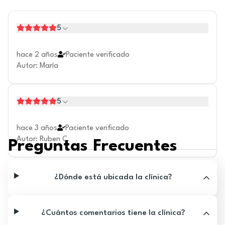
5
hace 2 años
Paciente verificado
Autor
:
María
5
hace 3 años
Paciente verificado
Autor
:
Ruben C.
Preguntas Frecuentes
¿Dónde está ubicada la clínica?
¿Cuántos comentarios tiene la clínica?