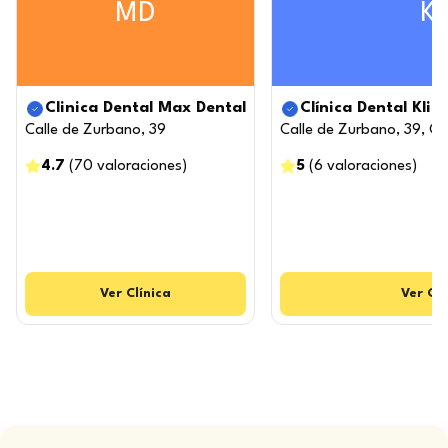
MD
K
Clinica Dental Max Dental
Clínica Dental Klin
Calle de Zurbano, 39
Calle de Zurbano, 39, C
4.7
(
70
valoraciones
)
5
(
6
valoraciones
)
Ver
Clínica
Ver
Clí