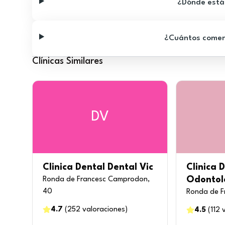
¿Dónde está 
¿Cuántos comenta
Clínicas Similares
DV
Clinica Dental Dental Vic
Clinica D
Odontolò
Ronda de Francesc Camprodon,
40
Ronda de F
4.7
(
252
valoraciones
)
4.5
(
112