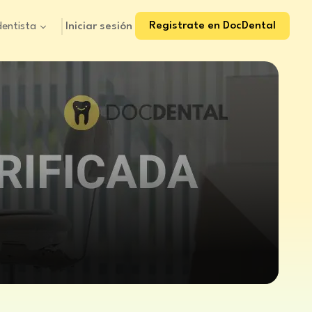
Registrate en DocDental
Iniciar sesión
dentista