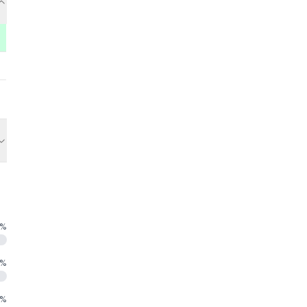
%
%
%