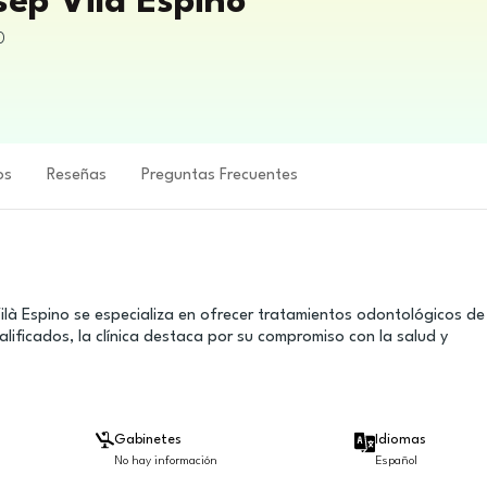
sep Vilà Espino
0
os
Reseñas
Preguntas Frecuentes
 Vilà Espino se especializa en ofrecer tratamientos odontológicos de
lificados, la clínica destaca por su compromiso con la salud y
Gabinetes
Idiomas
No hay información
Español