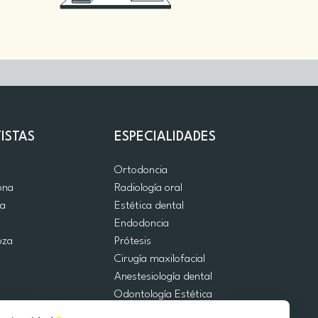
ISTAS
ESPECIALIDADES
d
Ortodoncia
ona
Radiología oral
ia
Estética dental
a
Endodoncia
oza
Prótesis
Cirugía maxilofacial
Anestesiología dental
Odontología Estética
Urgencias Dentales