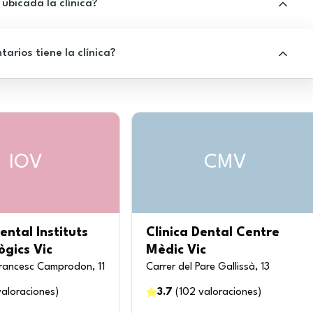
ubicada la clínica?
rios tiene la clínica?
IOV
CMV
ental Instituts
Clinica Dental Centre
gics Vic
Mèdic Vic
rancesc Camprodon, 11
Carrer del Pare Gallissà, 13
valoraciones
)
3.7
(
102
valoraciones
)