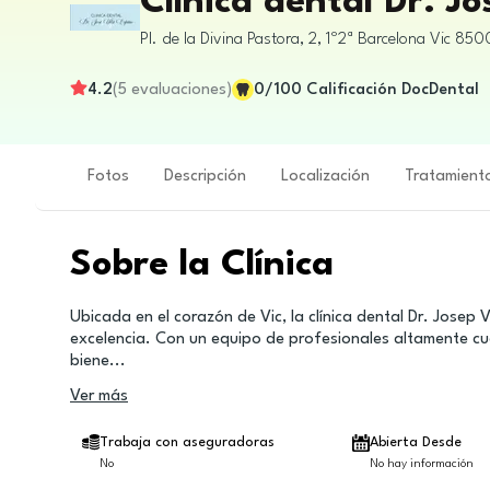
Clínica dental Dr. Jo
Pl. de la Divina Pastora, 2, 1º2ª
Barcelona
Vic
850
4.2
(
5
evaluaciones
)
0
/100
Calificación DocDental
Fotos
Descripción
Localización
Tratamient
Sobre la Clínica
Ubicada en el corazón de Vic, la clínica dental Dr. Josep
excelencia. Con un equipo de profesionales altamente cua
biene
...
Ver más
Trabaja con aseguradoras
Abierta Desde
No
No hay información