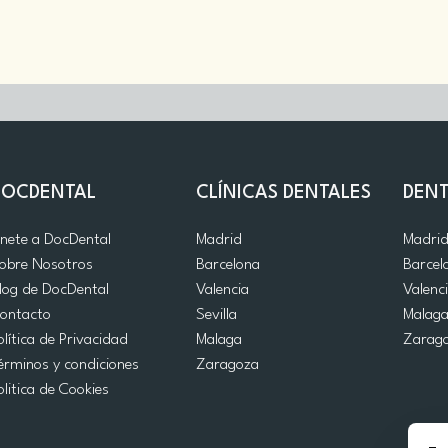
DOCDENTAL
CLÍNICAS DENTALES
DENT
nete a DocDental
Madrid
Madri
obre Nosotros
Barcelona
Barcel
log de DocDental
Valencia
Valenc
ontacto
Sevilla
Malag
olítica de Privacidad
Malaga
Zarag
érminos y condiciones
Zaragoza
olitica de Cookies