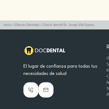
Inicio
Clínicas Dentales
Clínica dental Dr. Josep Vilà Espino
Ú
S
El lugar de confianza para todas tus
B
necesidades de salud
C
P
T
P