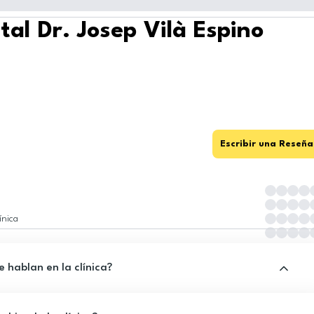
tal Dr. Josep Vilà Espino
Escribir una Reseña
ínica
 hablan en la clínica?