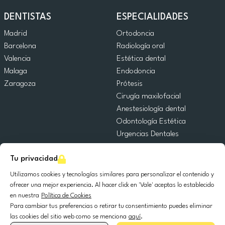
DENTISTAS
ESPECIALIDADES
Madrid
Ortodoncia
Barcelona
Radiología oral
Valencia
Estética dental
Malaga
Endodoncia
Zaragoza
Prótesis
Cirugía maxilofacial
Anestesiología dental
Odontología Estética
Urgencias Dentales
Odontología General
Tu privacidad
Odontopediatría
Cirugía Oral
Utilizamos cookies y tecnologías similares para personalizar el contenido y
Implantología dental
ofrecer una mejor experiencia. Al hacer click en 'Vale' aceptas lo establecido
en nuestra
Política de Cookies
Periodoncia
Para cambiar tus preferencias o retirar tu consentimiento puedes eliminar
las cookies del sitio web como se menciona
aquí
.
© 2025 DocDental. Todos los derechos reservados.