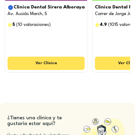
Clinica Dental Sirera Alboraya
Clinica Dental R
Av. Ausiàs March, 5
Carrer de Jorge Jua
5
(
10
valoraciones
)
4.9
(
1015
valorac
Ver
Clínica
Ver
Clín
¿Tienes una clínica y te
gustaría estar aquí?