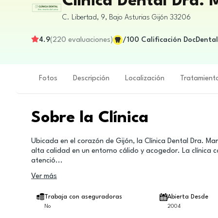
Clínica Dental Dra.
C. Libertad, 9, Bajo
Asturias
Gijón
33206
4.9
(
220
evaluaciones
)
/100
Calificación DocDental
Fotos
Descripción
Localización
Tratamient
Sobre la Clínica
Ubicada en el corazón de Gijón, la Clínica Dental Dra. M
alta calidad en un entorno cálido y acogedor. La clínic
atenció
...
Ver más
Trabaja con aseguradoras
Abierta Desde
No
2004