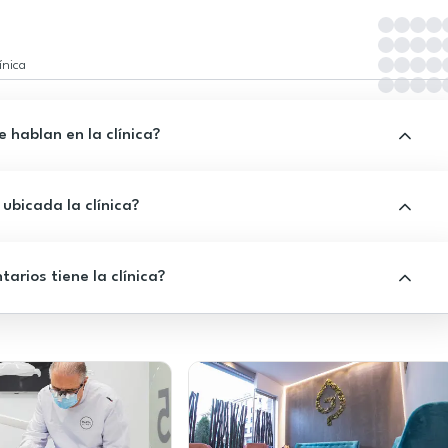
ínica
 hablan en la clínica?
ubicada la clínica?
rios tiene la clínica?