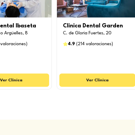
Dental Ibaseta
Clinica Dental Garden
o Argüelles, 8
C. de Gloria Fuertes, 20
valoraciones
)
4.9
(
214
valoraciones
)
Ver
Clínica
Ver
Clínica