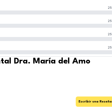
25
25
25
25
ntal Dra. María del Amo
Escribir una Reseña