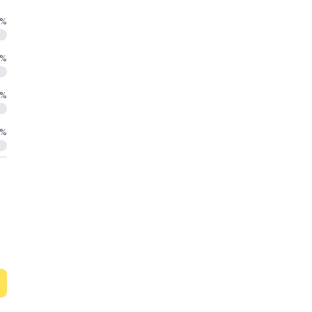
%
%
%
%