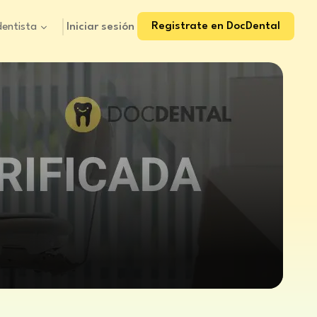
Registrate en DocDental
Iniciar sesión
dentista