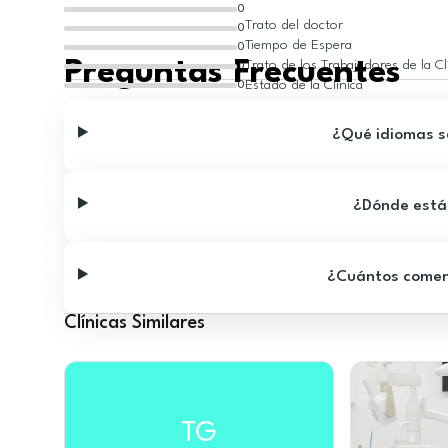
0
Trato del doctor
0
Tiempo de Espera
0
Preguntas Frecuentes
Trato de los Trabajadores de la Cl
0
Estado de la Clínica
0
¿Qué idiomas se
¿Dónde está 
¿Cuántos comenta
Clínicas Similares
TG