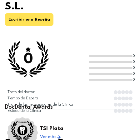
S.L.
Escribir una Reseña
0
0
0
0
0
0
Trato del doctor
Tiempo de Espera
Trato de los Trabajadores de la Clínica
DocDental
Awards
Estado de la Clínica
TSI Plata
Ver más