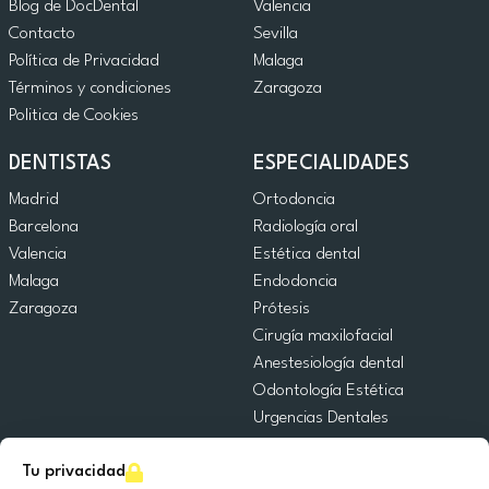
Blog de DocDental
Valencia
Contacto
Sevilla
Política de Privacidad
Malaga
Términos y condiciones
Zaragoza
Politica de Cookies
DENTISTAS
ESPECIALIDADES
Madrid
Ortodoncia
Barcelona
Radiología oral
Valencia
Estética dental
Malaga
Endodoncia
Zaragoza
Prótesis
Cirugía maxilofacial
Anestesiología dental
Odontología Estética
Urgencias Dentales
Odontología General
Tu privacidad
Odontopediatría