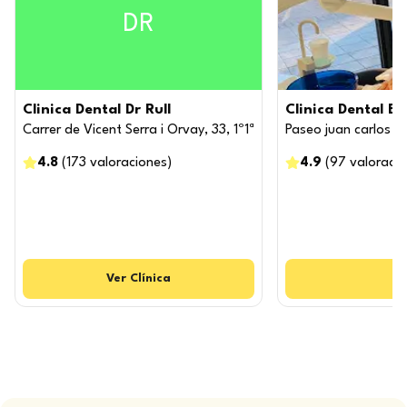
DR
Clinica Dental Dr Rull
Clinica Dental B
Carrer de Vicent Serra i Orvay, 33, 1º1ª
Paseo juan carlos I
4.8
(
173
valoraciones
)
4.9
(
97
valoraci
Ver
Clínica