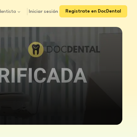
Registrate en DocDental
Iniciar sesión
dentista