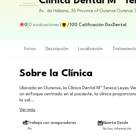
Clinica Dental Mª T
Av. da Habana, 36
Province of Ourense
Ourense
0
(
0
evaluaciones
)
/100
Calificación DocDental
Fotos
Descripción
Localización
Tratamient
Sobre la Clínica
Ubicada en Ourense, la Clínica Dental Mª Teresa Leyes V
un enfoque centrado en el paciente, la clínica proporci
la sal
...
Ver más
Trabaja con aseguradoras
Abierta Desde
No
No hay información