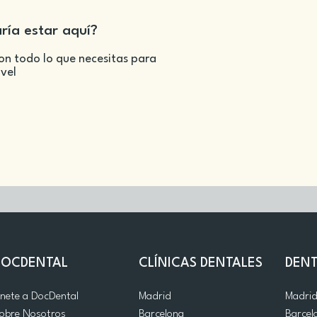
aría estar aquí?
on todo lo que necesitas para
ivel
DOCDENTAL
CLÍNICAS DENTALES
DENT
nete a DocDental
Madrid
Madri
obre Nosotros
Barcelona
Barcel