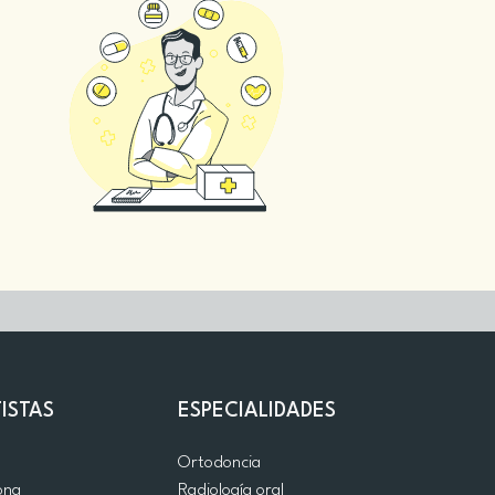
ISTAS
ESPECIALIDADES
d
Ortodoncia
ona
Radiología oral