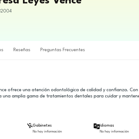
eresa Leyes Vence
32004
os
Reseñas
Preguntas Frecuentes
ence ofrece una atención odontológica de calidad y confianza. Con
ona una amplia gama de tratamientos dentales para cuidar y manten
Gabinetes
Idiomas
No hay información
No hay información