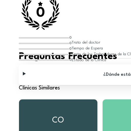
0
0
Trato del doctor
0
Tiempo de Espera
0
Preguntas Frecuentes
Trato de los Trabajadores de la Cl
0
Estado de la Clínica
0
¿Dónde está 
Clínicas Similares
CO