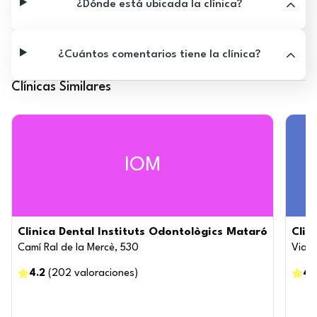
¿Dónde está ubicada la clínica?
¿Cuántos comentarios tiene la clínica?
Clínicas Similares
IOM
Clinica Dental Instituts Odontològics Mataró
Clin
Camí Ral de la Mercè, 530
Via E
4.2
(
202
valoraciones
)
4.