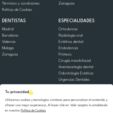
Términos y condiciones
Zaragoza
Politica de Cookies
DENTISTAS
ESPECIALIDADES
Madrid
Ortodoncia
Barcelona
Radiología oral
Valencia
Estética dental
Malaga
Endodoncia
Zaragoza
Prótesis
Cirugía maxilofacial
Anestesiología dental
Odontología Estética
Urgencias Dentales
Odontología General
Tu privacidad
Odontopediatría
Cirugía Oral
Utilizamos cookies y tecnologías similares para personalizar el contenido y
Implantología dental
ofrecer una mejor experiencia. Al hacer click en 'Vale' aceptas lo establecido
en nuestra
Política de Cookies
Periodoncia