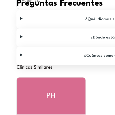
Autor
:
N L.
Preguntas Frecuentes
¿Qué idiomas se
¿Dónde está 
¿Cuántos comenta
Clínicas Similares
PH