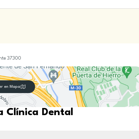
nte
37300
er en Mapa
 Clínica Dental