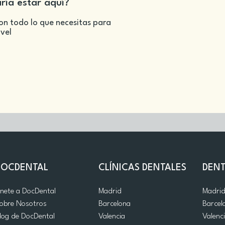
aría estar aquí?
on todo lo que necesitas para
ivel
DOCDENTAL
CLÍNICAS DENTALES
DENT
nete a DocDental
Madrid
Madri
obre Nosotros
Barcelona
Barcel
log de DocDental
Valencia
Valenc