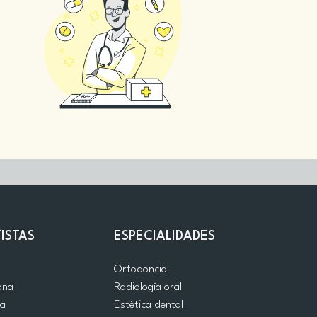
ISTAS
ESPECIALIDADES
d
Ortodoncia
ona
Radiología oral
ia
Estética dental