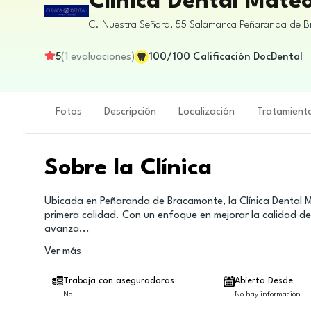
Clínica Dental Mate
C. Nuestra Señora, 55
Salamanca
Peñaranda de B
5
(
1
evaluaciones
)
100
/100
Calificación DocDental
Fotos
Descripción
Localización
Tratamient
Sobre la Clínica
Ubicada en Peñaranda de Bracamonte, la Clínica Dental M
primera calidad. Con un enfoque en mejorar la calidad de v
avanza
...
Ver más
Trabaja con aseguradoras
Abierta Desde
No
No hay información