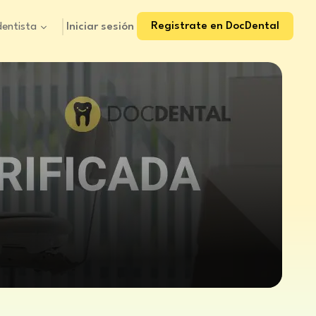
Registrate en DocDental
Iniciar sesión
dentista