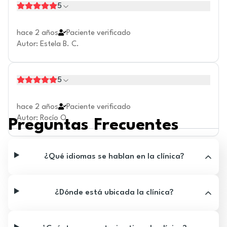
5
hace 2 años
Paciente verificado
Autor
:
Estela B. C.
5
hace 2 años
Paciente verificado
Autor
:
Rocío O.
Preguntas Frecuentes
¿Qué idiomas se hablan en la clínica?
¿Dónde está ubicada la clínica?