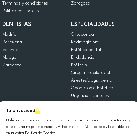
Términos y condiciones
Zaragoza
Politica de Cookies
DENTISTAS
ESPECIALIDADES
Madrid
Ortodoncia
Barcelona
Radiología oral
Valencia
Estética dental
Malaga
Endodoncia
Zaragoza
Prótesis
Cirugía maxilofacial
Anestesiología dental
Odontología Estética
Urgencias Dentales
Odontología General
Tu privacidad
Odontopediatría
Cirugía Oral
Utilizamos cookies y tecnologías similares para personalizar el contenido y
Implantología dental
ofrecer una mejor experiencia. Al hacer click en 'Vale' aceptas lo establecido
en nuestra
Política de Cookies
Periodoncia