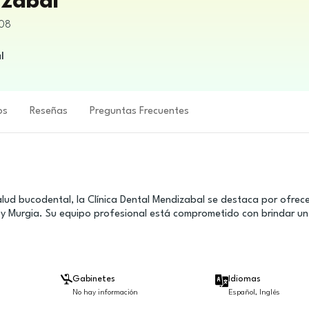
izabal
08
l
os
Reseñas
Preguntas Frecuentes
lud bucodental, la Clínica Dental Mendizabal se destaca por ofrec
ao y Murgia. Su equipo profesional está comprometido con brindar un
Gabinetes
Idiomas
No hay información
Español, Inglés