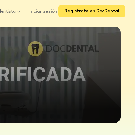
Registrate en DocDental
Iniciar sesión
dentista