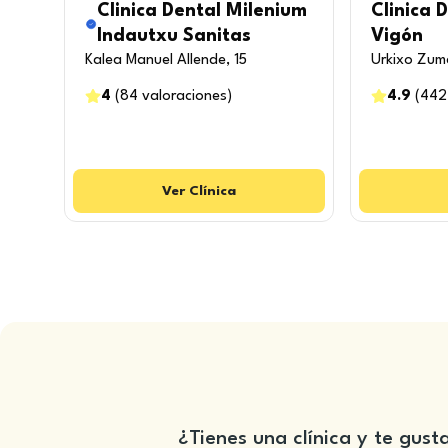
Clinica Dental Milenium
Clinica 
Indautxu Sanitas
Vigón
Kalea Manuel Allende, 15
Urkixo Zuma
4
(
84
valoraciones
)
4.9
(
442
Ver
Clínica
¿Tienes una clínica y te gust