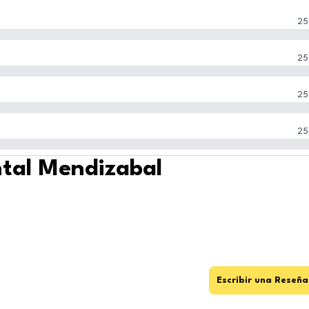
25
25
25
25
ntal Mendizabal
Escribir una Reseña