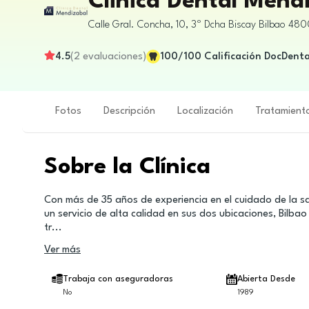
Clinica Dental Mend
Calle Gral. Concha, 10, 3º Dcha
Biscay
Bilbao
480
4.5
(
2
evaluaciones
)
100
/100
Calificación DocDenta
Fotos
Descripción
Localización
Tratamient
Sobre la Clínica
Con más de 35 años de experiencia en el cuidado de la sa
un servicio de alta calidad en sus dos ubicaciones, Bilb
tr
...
Ver más
Trabaja con aseguradoras
Abierta Desde
No
1989