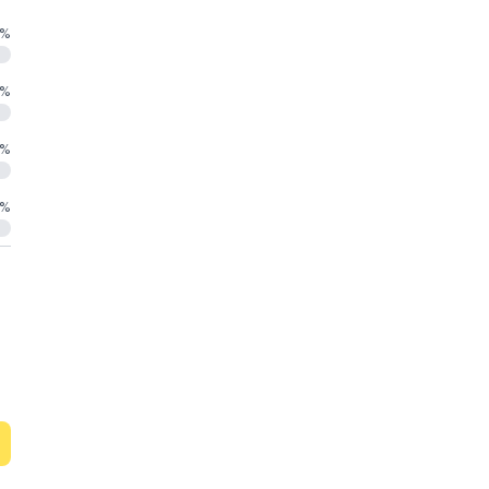
%
%
%
%