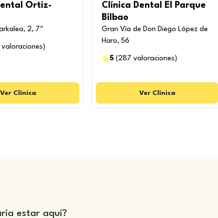
Dental Ortiz-
Clínica Dental El Parque
Bilbao
rkalea, 2, 7º
Gran Vía de Don Diego López de
Haro, 56
valoraciones
)
5
(
287
valoraciones
)
Ver
Clínica
Ver
Clínica
aría estar aquí?