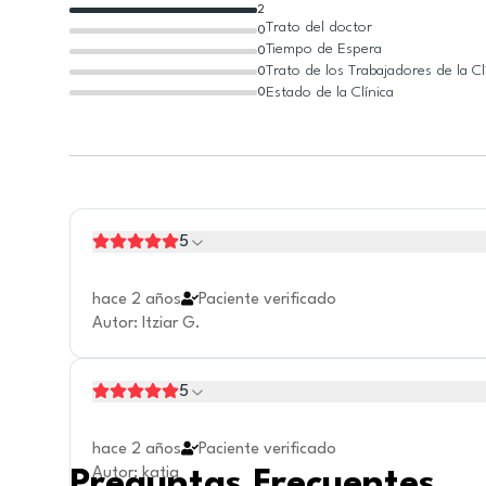
2
Trato del doctor
0
Tiempo de Espera
0
Trato de los Trabajadores de la Cl
0
Estado de la Clínica
0
5
hace 2 años
Paciente verificado
Autor
:
Itziar G.
5
hace 2 años
Paciente verificado
Autor
:
katia
Preguntas Frecuentes