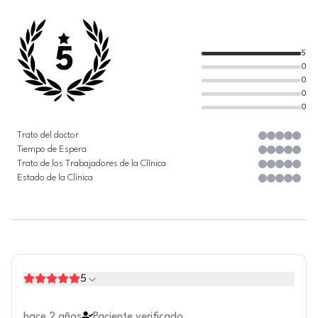
5
5
0
0
0
0
Trato del doctor
Tiempo de Espera
Trato de los Trabajadores de la Clínica
Estado de la Clínica
5
hace 2 años
Paciente verificado