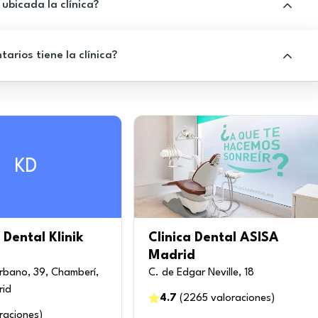
ubicada la clínica?
rios tiene la clínica?
KD
 Dental Klinik
Clinica Dental ASISA
Madrid
rbano, 39, Chamberí,
C. de Edgar Neville, 18
rid
4.7
(
2265
valoraciones
)
raciones
)