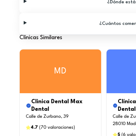
¿Dónde está 
¿Cuántos comenta
Clínicas Similares
MD
Clinica Dental Max
Clínica
Dental
Dental
Calle de Zurbano, 39
Calle de Zu
28010 Mad
4.7
(
70
valoraciones
)
5
(
6
valo