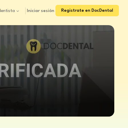
Registrate en DocDental
Iniciar sesión
dentista