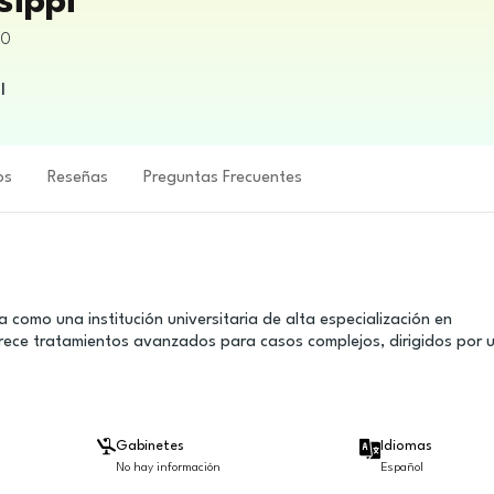
sippi
10
l
os
Reseñas
Preguntas Frecuentes
a como una institución universitaria de alta especialización en
rece tratamientos avanzados para casos complejos, dirigidos por 
Gabinetes
Idiomas
No hay información
Español