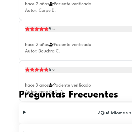
hace 2 años
Paciente verificado
Autor
:
Carpe D.
5
hace 2 años
Paciente verificado
Autor
:
Bouchra C.
5
hace 3 años
Paciente verificado
Autor
:
irene C. D. A.
Preguntas Frecuentes
¿Qué idiomas se