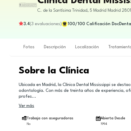
Clinica Dental Missis
C. de la Santísima Trinidad, 5
Madrid
Madrid
280
3.4
(
3
evaluaciones
)
100
/100
Calificación DocDenta
Fotos
Descripción
Localización
Tratamient
Sobre la Clínica
Ubicada en Madrid, la Clínica Dental Mississippi se destac
odontología. Con más de treinta años de experiencia, of
profes
...
Ver más
Trabaja con aseguradoras
Abierta Desde
No
1994