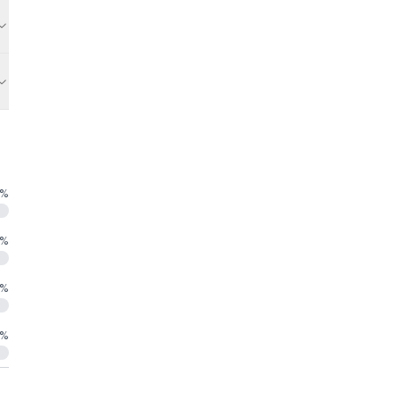
%
%
%
%