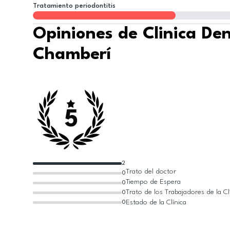
Tratamiento periodontitis
Opiniones de Clinica De
Chamberí
5
2
Trato del doctor
0
Tiempo de Espera
0
Trato de los Trabajadores de la Cl
0
Estado de la Clínica
0