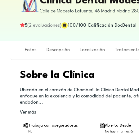
Clinica Dental Mode
Calle de Modesto Lafuente, 46
Madrid
Madrid
28
5
(
2
evaluaciones
)
100
/100
Calificación DocDental
Fotos
Descripción
Localización
Tratamient
Sobre la Clínica
Ubicada en el corazón de Chamberí, la Clínica Dental Mod
enfoque en la excelencia y la comodidad del paciente, o
endodon
...
Ver más
Trabaja con aseguradoras
Abierta Desde
No
No hay información