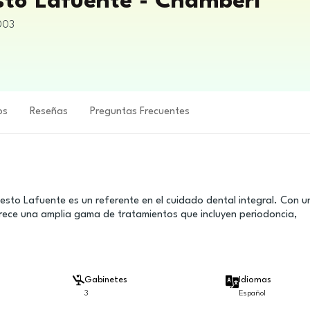
sto Lafuente - Chamberí
003
os
Reseñas
Preguntas Frecuentes
esto Lafuente es un referente en el cuidado dental integral. Con u
frece una amplia gama de tratamientos que incluyen periodoncia,
Gabinetes
Idiomas
3
Español