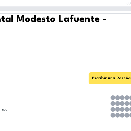
33
ntal Modesto Lafuente -
Escribir una Reseña
ínica