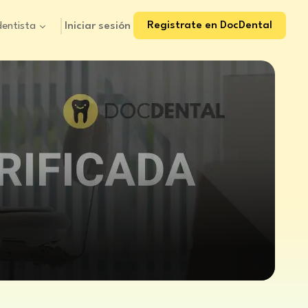
Registrate en DocDental
Iniciar sesión
dentista