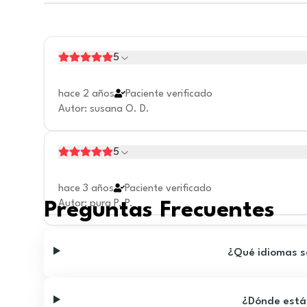
5
hace 2 años
Paciente verificado
Autor
:
susana O. D.
5
hace 3 años
Paciente verificado
Autor
:
pura P. P.
Preguntas Frecuentes
¿Qué idiomas se
¿Dónde está 