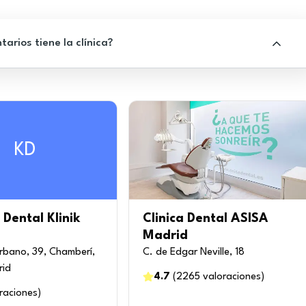
rios tiene la clínica?
KD
 Dental Klinik
Clinica Dental ASISA
Madrid
rbano, 39, Chamberí,
C. de Edgar Neville, 18
rid
4.7
(
2265
valoraciones
)
raciones
)