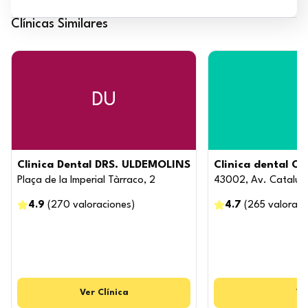
Clínicas Similares
DU
Clinica Dental DRS. ULDEMOLINS
Clinica dental 
Plaça de la Imperial Tàrraco, 2
43002, Av. Catalun
4.9
(
270
valoraciones
)
4.7
(
265
valoraci
Ver
Clínica
Ve