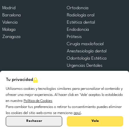
Madrid
Ortodoncia
Barcelona
Radiología oral
Valencia
Estética dental
Malaga
Endodoncia
Zaragoza
Prótesis
Cirugía maxilofacial
Anestesiología dental
Odontología Estética
Urgencias Dentales
Odontología General
Tu privacidad
Odontopediatría
Cirugía Oral
Utilizamos cookies y tecnologías similares para personalizar el contenido y
Implantología dental
ofrecer una mejor experiencia. Al hacer click en 'Vale' aceptas lo establecido
en nuestra
Política de Cookies
Periodoncia
Para cambiar tus preferencias o retirar tu consentimiento puedes eliminar
las cookies del sitio web como se menciona
aquí
.
© 2025 DocDental. Todos los derechos reservados.
Rechazar
Vale
United
Portugal
Italia
France
España
Nederland
Deutschland
Polska