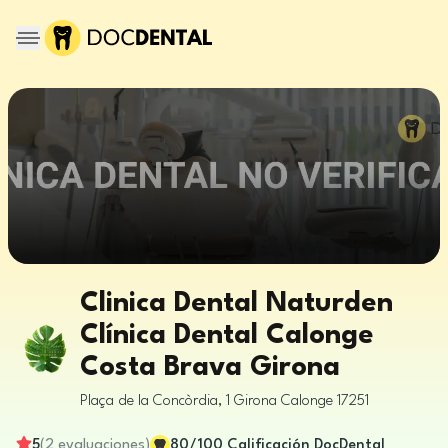
Clinica Dental Naturden
Clínica Dental Calonge
Costa Brava Girona
Plaça de la Concòrdia, 1
Girona
Calonge
17251
5
(
2
evaluaciones
)
80
/100
Calificación DocDental