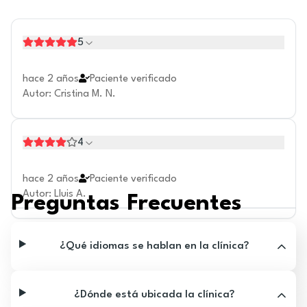
5
hace 2 años
Paciente verificado
Autor
:
Cristina M. N.
4
hace 2 años
Paciente verificado
Autor
:
Lluis A.
Preguntas Frecuentes
¿Qué idiomas se hablan en la clínica?
¿Dónde está ubicada la clínica?