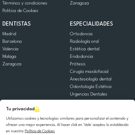
Términos y condiciones
Zaragoza
Politica de Cookies
DENTISTAS
ESPECIALIDADES
Madrid
Ortodoncia
Barcelona
Radiología oral
Valencia
Estética dental
Malaga
Endodoncia
Zaragoza
Prótesis
Cirugía maxilofacial
Anestesiología dental
Odontología Estética
Urgencias Dentales
Odontología General
Tu privacidad
Odontopediatría
Cirugía Oral
Utilizamos cookies y tecnologías similares para personalizar el contenido y
Implantología dental
ofrecer una mejor experiencia. Al hacer click en 'Vale' aceptas lo establecido
en nuestra
Política de Cookies
Periodoncia