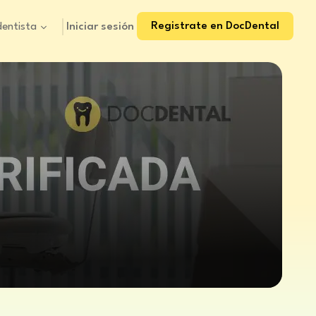
Registrate en DocDental
Iniciar sesión
dentista