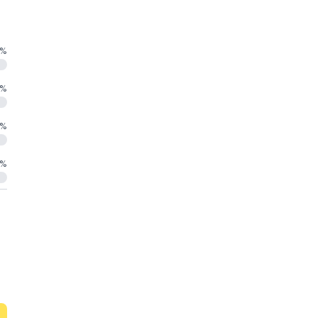
%
%
%
%