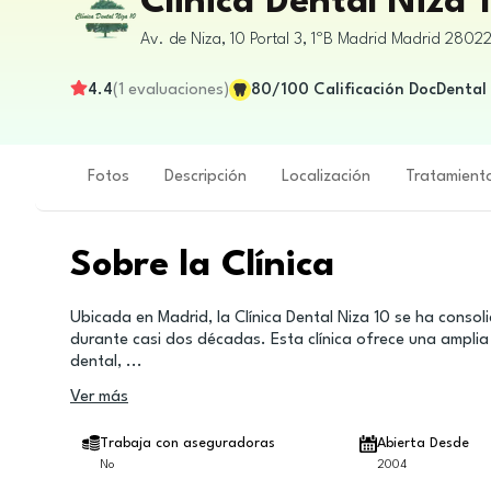
Clinica Dental Niza 
Av. de Niza, 10 Portal 3, 1ºB
Madrid
Madrid
2802
4.4
(
1
evaluaciones
)
80
/100
Calificación DocDental
Fotos
Descripción
Localización
Tratamient
Sobre la Clínica
Ubicada en Madrid, la Clínica Dental Niza 10 se ha conso
durante casi dos décadas. Esta clínica ofrece una amplia
dental,
...
Ver más
Trabaja con aseguradoras
Abierta Desde
No
2004