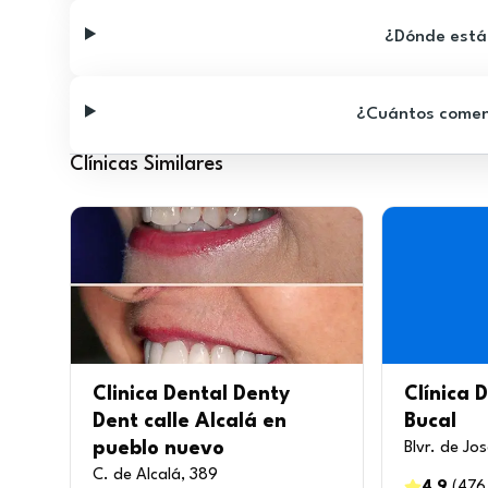
¿Dónde está 
¿Cuántos comenta
Clínicas Similares
Clinica Dental Denty
Clínica 
Dent calle Alcalá en
Bucal
pueblo nuevo
Blvr. de Jo
C. de Alcalá, 389
4.9
(
476