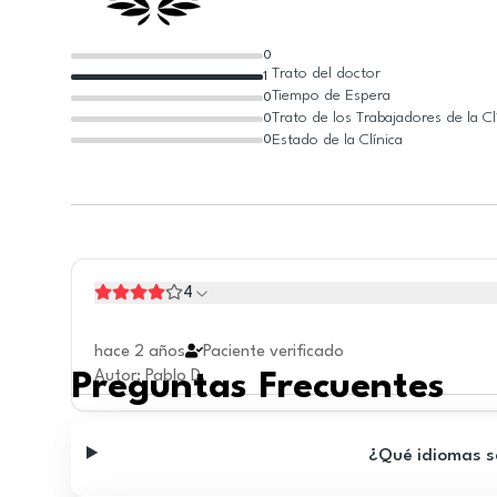
0
Trato del doctor
1
Tiempo de Espera
0
Trato de los Trabajadores de la Cl
0
Estado de la Clínica
0
4
hace 2 años
Paciente verificado
Autor
:
Pablo D.
Preguntas Frecuentes
¿Qué idiomas se