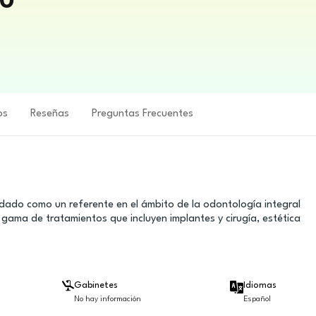
10
2
os
Reseñas
Preguntas Frecuentes
lidado como un referente en el ámbito de la odontología integral
 gama de tratamientos que incluyen implantes y cirugía, estética
Gabinetes
Idiomas
No hay información
Español