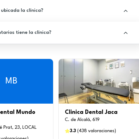
ubicada la clínica?
rios tiene la clínica?
MB
Dental Mundo
Clinica Dental Jaca
C. de Alcalá, 619
sé Prat, 23, LOCAL
3.3
(
438
valoraciones
)
valoraciones
)