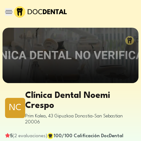
Clínica Dental Noemi
Crespo
NC
Prim Kalea, 43
Gipuzkoa
Donostia-San Sebastian
20006
5
(
2
evaluaciones
)
100
/100
Calificación DocDental