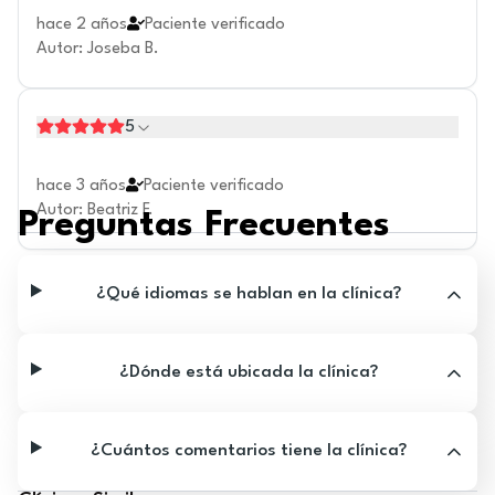
hace 2 años
Paciente verificado
Autor
:
Joseba B.
5
hace 3 años
Paciente verificado
Autor
:
Beatriz F.
Preguntas Frecuentes
¿Qué idiomas se hablan en la clínica?
¿Dónde está ubicada la clínica?
¿Cuántos comentarios tiene la clínica?