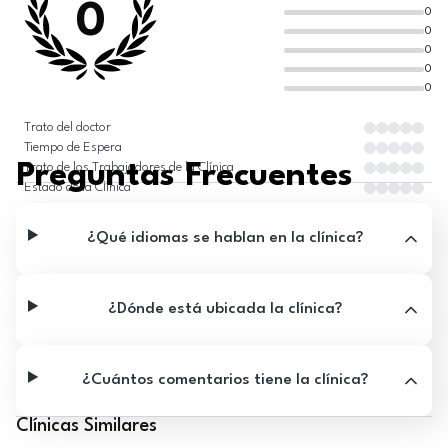
0
0
0
0
0
0
Trato del doctor
Tiempo de Espera
Preguntas Frecuentes
Trato de los Trabajadores de la Clínica
Estado de la Clínica
¿Qué idiomas se hablan en la clínica?
¿Dónde está ubicada la clínica?
¿Cuántos comentarios tiene la clínica?
Clínicas Similares