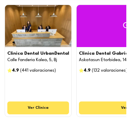
G
Clinica Dental UrbanDental
Clinica Dental Gabriel
Calle Fanderia Kalea, 5, Bj
Askatasun Etorbidea, 14
4.9
(
441
valoraciones
)
4.9
(
132
valoraciones
)
Ver
Clínica
Ver
C