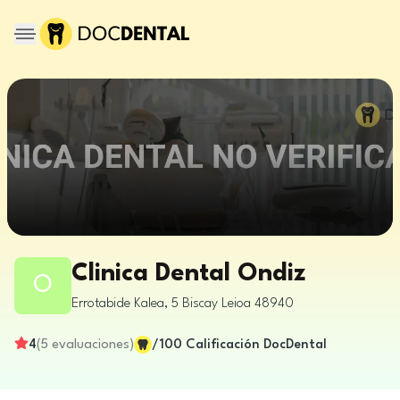
Clinica Dental Ondiz
O
Errotabide Kalea, 5
Biscay
Leioa
48940
4
(
5
evaluaciones
)
/100
Calificación DocDental