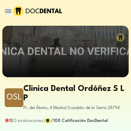
Clinica Dental Ordóñez S L
OSL
P
Pl. del Álamo, 4
Madrid
Guadalix de la Sierra
28794
0
(
0
evaluaciones
)
/100
Calificación DocDental