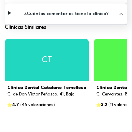
¿Cuántos comentarios tiene la clínica?
Clínicas Similares
CT
Clinica Dental Catalano Tomelloso
Clinica Dental 
C. de Don Víctor Peñasco, 41, Bajo
C. Cervantes, 15
4.7
(
46
valoraciones
)
3.2
(
11
valoraci