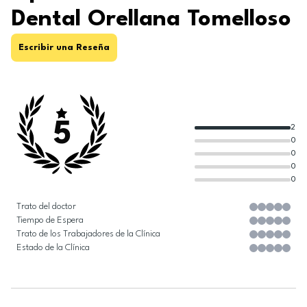
Dental Orellana Tomelloso
Escribir una Reseña
5
2
0
0
0
0
Trato del doctor
Tiempo de Espera
Trato de los Trabajadores de la Clínica
Estado de la Clínica