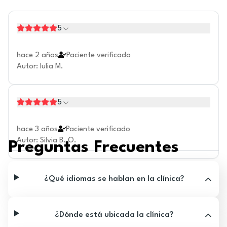
5
hace 2 años
Paciente verificado
Autor
:
Iulia M.
5
hace 3 años
Paciente verificado
Autor
:
Silvia B. O.
Preguntas Frecuentes
¿Qué idiomas se hablan en la clínica?
¿Dónde está ubicada la clínica?