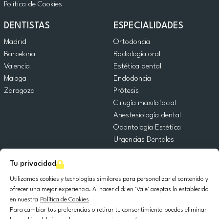
Politica de Cookies
DENTISTAS
ESPECIALIDADES
Madrid
Ortodoncia
Barcelona
Radiología oral
Valencia
Estética dental
Malaga
Endodoncia
Zaragoza
Prótesis
Cirugía maxilofacial
Anestesiología dental
Odontología Estética
Urgencias Dentales
Odontología General
Tu privacidad
Odontopediatría
Cirugía Oral
Utilizamos cookies y tecnologías similares para personalizar el contenido y
Implantología dental
ofrecer una mejor experiencia. Al hacer click en 'Vale' aceptas lo establecido
en nuestra
Política de Cookies
Periodoncia
Para cambiar tus preferencias o retirar tu consentimiento puedes eliminar