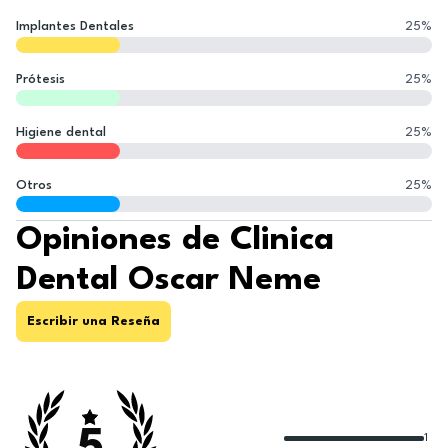
Implantes Dentales
25
%
Prótesis
25
%
Higiene dental
25
%
Otros
25
%
Opiniones de Clinica
Dental Oscar Neme
Escribir una Reseña
1