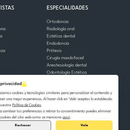
ISTAS
ESPECIALIDADES
d
Ortodoncia
ona
Radiología oral
ia
Estética dental
a
Endodoncia
oza
Prótesis
Cirugía maxilofacial
Anestesiología dental
Odontología Estética
Urgencias Dentales
 privacidad
Odontología General
lizamos cookies y tecnologías similares para personalizar el contenido y
Odontopediatría
ecer una mejor experiencia. Al hacer click en 'Vale' aceptas lo establecido
Cirugía Oral
nuestra
Política de Cookies
Implantología dental
a cambiar tus preferencias o retirar tu consentimiento puedes eliminar
Periodoncia
 cookies del sitio web como se menciona
aquí
.
Rechazar
Vale