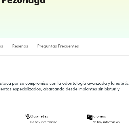
r Pezonaga
os
Reseñas
Preguntas Frecuentes
estaca por su compromiso con la odontología avanzada y la estéti
ientos especializados, abarcando desde implantes sin bisturí y
Gabinetes
Idiomas
No hay información
No hay información