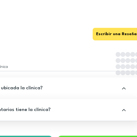
Escribir una Reseña
ínica
ubicada la clínica?
rios tiene la clínica?