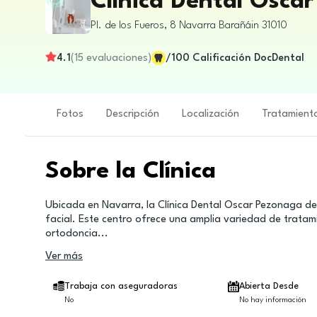
Clínica Dental Osca
Pl. de los Fueros, 8
Navarra
Barañáin
31010
4.1
(
15
evaluaciones
)
/100
Calificación DocDental
Fotos
Descripción
Localización
Tratamient
Sobre la Clínica
Ubicada en Navarra, la Clínica Dental Oscar Pezonaga d
facial. Este centro ofrece una amplia variedad de tratam
ortodoncia
...
Ver más
Trabaja con aseguradoras
Abierta Desde
No
No hay información