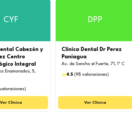
CYF
DPP
Dental Cabezón y
Clínica Dental Dr Perez
ez Centro
Paniagua
gico Integral
Av. de Sancho el Fuerte, 71, 1º C
los Enamorados, 5,
4.5
(
98
valoraciones
)
valoraciones
)
Ver
Clínica
Ver
Clínica