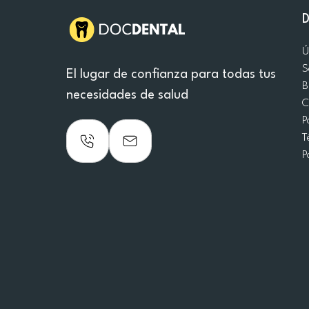
Ú
S
El lugar de confianza para todas tus
B
necesidades de salud
C
P
T
P