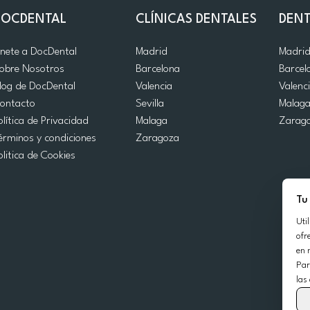
DOCDENTAL
CLÍNICAS DENTALES
DENT
nete a DocDental
Madrid
Madri
obre Nosotros
Barcelona
Barcel
log de DocDental
Valencia
Valenc
ontacto
Sevilla
Malag
olítica de Privacidad
Malaga
Zarag
érminos y condiciones
Zaragoza
olitica de Cookies
Tu
Uti
ofr
en 
Par
las