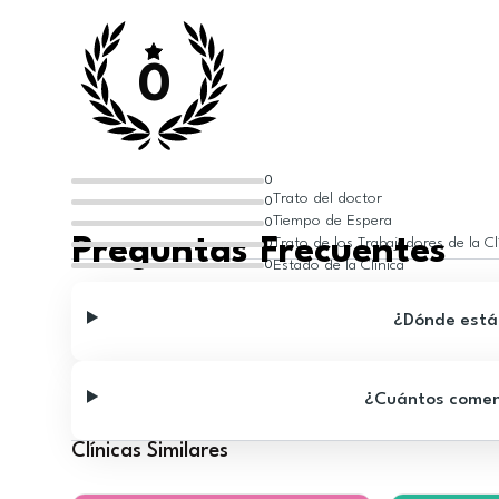
0
0
Trato del doctor
0
Tiempo de Espera
0
Preguntas Frecuentes
Trato de los Trabajadores de la Cl
0
Estado de la Clínica
0
¿Dónde está 
¿Cuántos comenta
Clínicas Similares