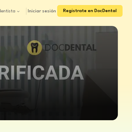
Registrate en DocDental
Iniciar sesión
dentista