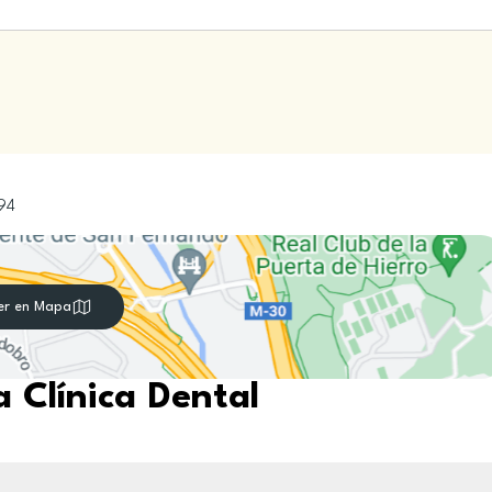
94
er en Mapa
 Clínica Dental