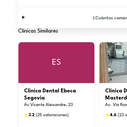
¿Cuántos comenta
Clínicas Similares
ES
Clinica Dental Eboca
Clinica 
Segovia
Masterd
Av Vicente Aleixandre, 23
Av. Vía Ro
3.2
(
25
valoraciones
)
4.6
(
23
v