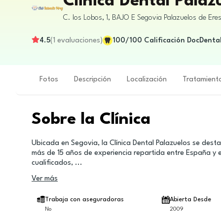
Clinica Dental Palaz
C. los Lobos, 1, BAJO E
Segovia
Palazuelos de Ere
4.5
(
1
evaluaciones
)
100
/100
Calificación DocDenta
Fotos
Descripción
Localización
Tratamient
Sobre la Clínica
Ubicada en Segovia, la Clínica Dental Palazuelos se dest
más de 15 años de experiencia repartida entre España y 
cualificados,
...
Ver más
Trabaja con aseguradoras
Abierta Desde
No
2009