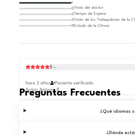
1
Trato del doctor
0
Tiempo de Espera
0
Trato de los Trabajadores de la Cl
0
Estado de la Clínica
0
5
hace 2 años
Paciente verificado
Autor
:
Antonio B.
Preguntas Frecuentes
¿Qué idiomas se
¿Dónde está 