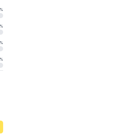
%
%
%
%