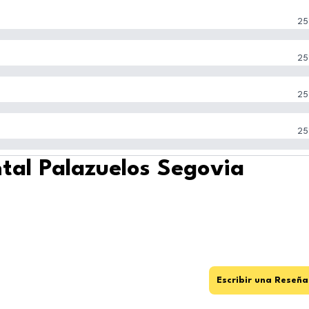
25
25
25
25
ntal Palazuelos Segovia
Escribir una Reseña