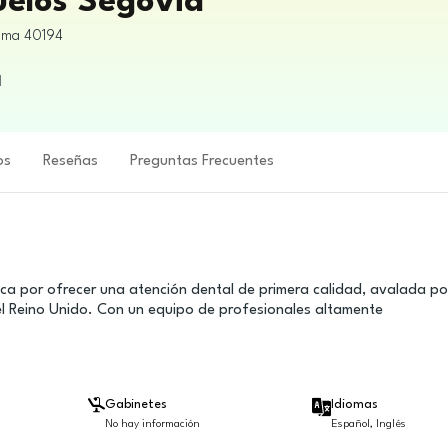
uelos Segovia
sma
40194
l
os
Reseñas
Preguntas Frecuentes
aca por ofrecer una atención dental de primera calidad, avalada po
el Reino Unido. Con un equipo de profesionales altamente
Gabinetes
Idiomas
No hay información
Español, Inglés