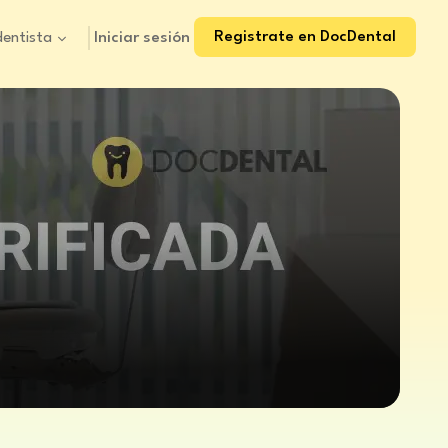
Registrate en DocDental
Iniciar sesión
dentista