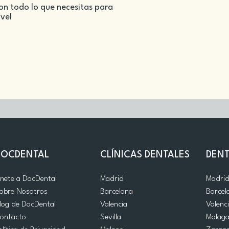
on todo lo que necesitas para
ivel
DOCDENTAL
CLÍNICAS DENTALES
DENT
nete a DocDental
Madrid
Madri
obre Nosotros
Barcelona
Barcel
log de DocDental
Valencia
Valenc
ontacto
Sevilla
Malag