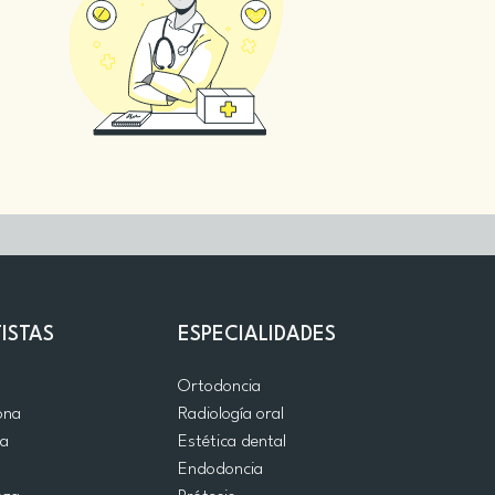
ISTAS
ESPECIALIDADES
d
Ortodoncia
ona
Radiología oral
ia
Estética dental
a
Endodoncia