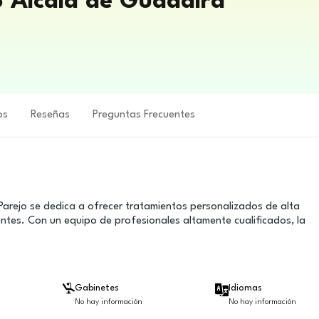
o Alcalá de Guadaíra
os
Reseñas
Preguntas Frecuentes
 Parejo se dedica a ofrecer tratamientos personalizados de alta
entes. Con un equipo de profesionales altamente cualificados, la
Gabinetes
Idiomas
No hay información
No hay información