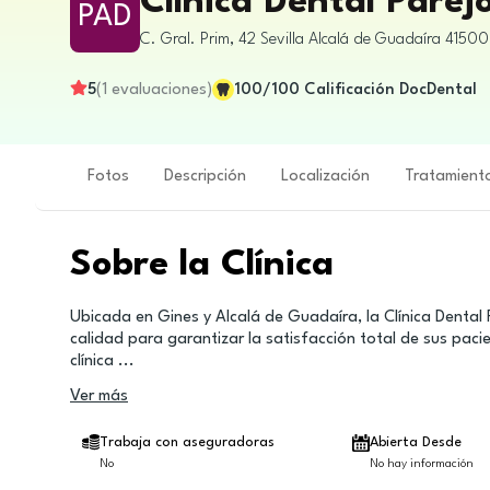
Clínica Dental Parej
PAD
C. Gral. Prim, 42
Sevilla
Alcalá de Guadaíra
41500
5
(
1
evaluaciones
)
100
/100
Calificación DocDental
Fotos
Descripción
Localización
Tratamient
Sobre la Clínica
Ubicada en Gines y Alcalá de Guadaíra, la Clínica Dental
calidad para garantizar la satisfacción total de sus paci
clínica
...
Ver más
Trabaja con aseguradoras
Abierta Desde
No
No hay información