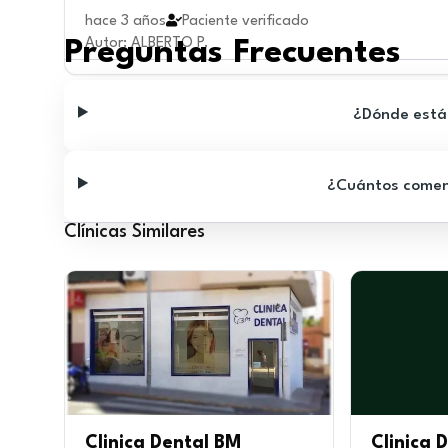
hace 3 años
Paciente verificado
Autor
:
ALBERTO P.
Preguntas Frecuentes
¿Dónde está 
¿Cuántos comenta
Clínicas Similares
Clinica Dental BM
Clinica D