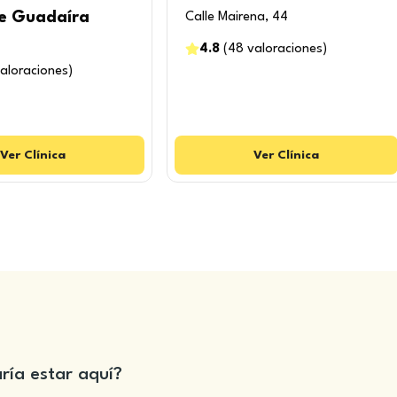
de Guadaíra
Calle Mairena, 44
4.8
(
48
valoraciones
)
aloraciones
)
Ver
Clínica
Ver
Clínica
aría estar aquí?