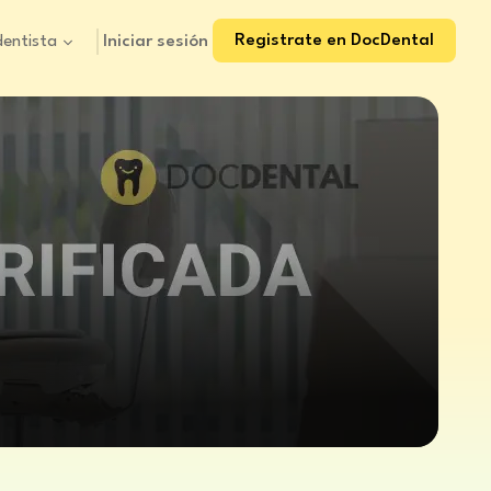
Registrate en DocDental
Iniciar sesión
dentista