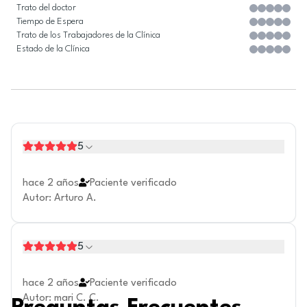
Trato del doctor
Tiempo de Espera
Trato de los Trabajadores de la Clínica
Estado de la Clínica
5
hace 2 años
Paciente verificado
Autor
:
Arturo A.
5
hace 2 años
Paciente verificado
Autor
:
mari C. C.