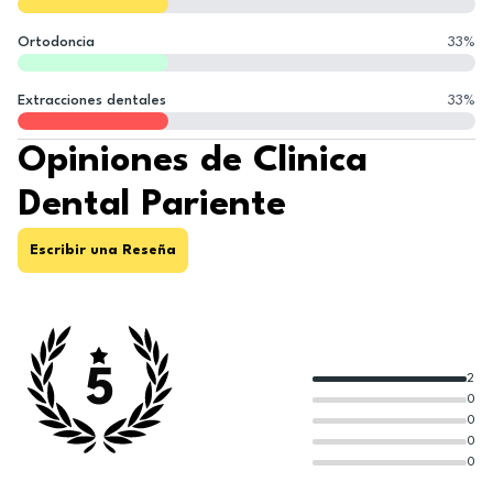
Ortodoncia
33
%
Extracciones dentales
33
%
Opiniones de Clinica
Dental Pariente
Escribir una Reseña
5
2
0
0
0
0