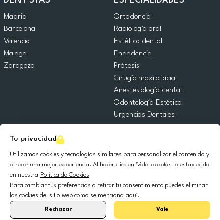
DENTISTAS
ESPECIALIDADES
Madrid
Ortodoncia
Barcelona
Radiología oral
Valencia
Estética dental
Malaga
Endodoncia
Zaragoza
Prótesis
Cirugía maxilofacial
Anestesiología dental
Odontología Estética
Urgencias Dentales
Odontología General
Tu privacidad
Odontopediatría
Cirugía Oral
Utilizamos cookies y tecnologías similares para personalizar el contenido y
Implantología dental
ofrecer una mejor experiencia. Al hacer click en 'Vale' aceptas lo establecido
en nuestra
Política de Cookies
Periodoncia
Para cambiar tus preferencias o retirar tu consentimiento puedes eliminar
las cookies del sitio web como se menciona
aquí
.
© 2025 DocDental. Todos los derechos reservados.
Rechazar
Vale
United
Portugal
Italia
France
España
Nederland
Deutschland
Polska