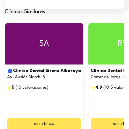
Clínicas Similares
SA
RV
Clinica Dental Sirera Alboraya
Clinica Dental R
Av. Ausiàs March, 5
Carrer de Jorge Jua
5
(
10
valoraciones
)
4.9
(
1015
valorac
Ver
Clínica
Ver
Clín