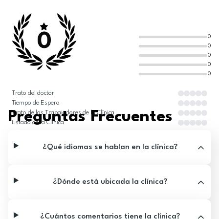
0
0
0
0
0
0
Trato del doctor
Tiempo de Espera
Preguntas Frecuentes
Trato de los Trabajadores de la Clínica
Estado de la Clínica
¿Qué idiomas se hablan en la clínica?
¿Dónde está ubicada la clínica?
¿Cuántos comentarios tiene la clínica?