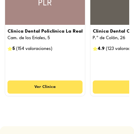
PLR
Clinica Dental Policlínica La Real
Clinica Dental C
Cam. de los Eriales, 5
P.º de Colón, 26
5
(
154
valoraciones
)
4.9
(
123
valoraci
Ver
Clínica