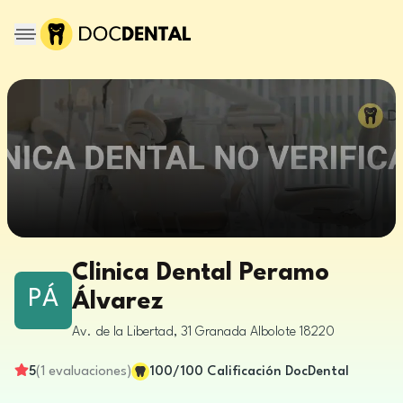
Clinica Dental Peramo
PÁ
Álvarez
Av. de la Libertad, 31
Granada
Albolote
18220
5
(
1
evaluaciones
)
100
/100
Calificación DocDental