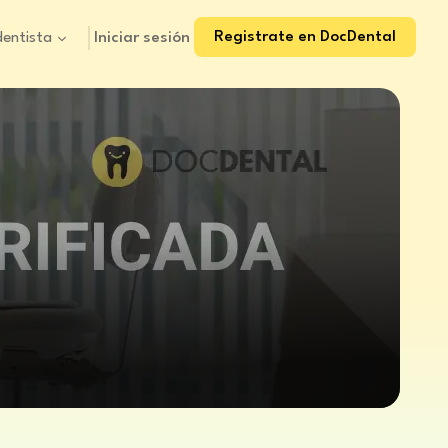
Registrate en DocDental
Iniciar sesión
dentista