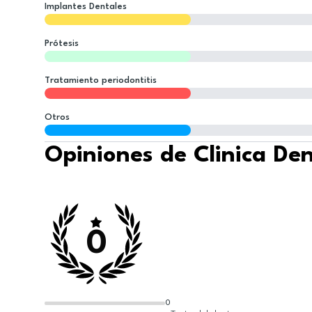
Implantes Dentales
Prótesis
Tratamiento periodontitis
Otros
Opiniones de Clinica Den
0
0