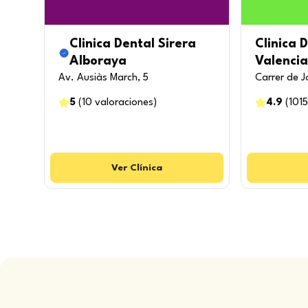
Clinica Dental Sirera
Clinica 
Alboraya
Valencia
Av. Ausiàs March, 5
Carrer de J
5
(
10
valoraciones
)
4.9
(
1015
Ver
Clínica