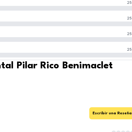
25
25
25
25
tal Pilar Rico Benimaclet
Escribir una Reseña