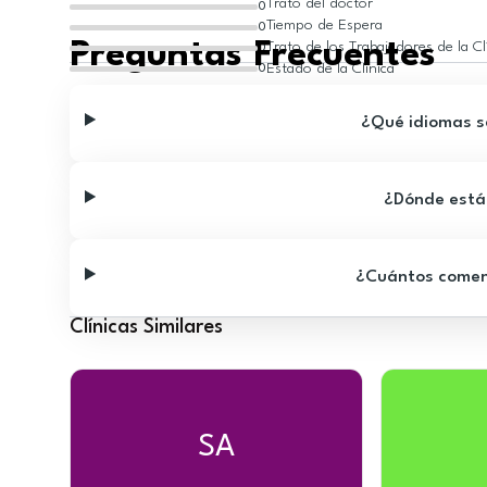
Trato del doctor
0
Tiempo de Espera
0
Preguntas Frecuentes
Trato de los Trabajadores de la Cl
0
Estado de la Clínica
0
¿Qué idiomas se
¿Dónde está 
¿Cuántos comenta
Clínicas Similares
SA