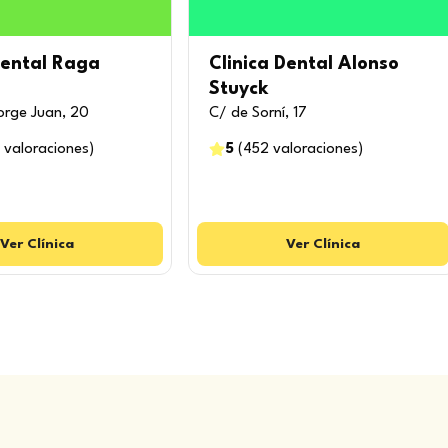
Dental Raga
Clinica Dental Alonso
Stuyck
orge Juan, 20
C/ de Sorní, 17
valoraciones
)
5
(
452
valoraciones
)
Ver
Clínica
Ver
Clínica