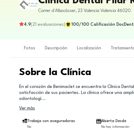
Clinica Dental Pilar
Carrer d'Albocàsser, 23
Valencia
Valencia
46020
4.9
(
21
evaluaciones
)
100
/100
Calificación DocDent
Fotos
Descripción
Localización
Tratamient
Sobre la Clínica
En el corazón de Benimaclet se encuentra la Clínica Dental
satisfacción de sus pacientes. La clínica ofrece una ampl
odontologí
...
Ver más
Trabaja con aseguradoras
Abierta Desde
No
No hay información