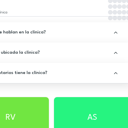
ínica
 hablan en la clínica?
ubicada la clínica?
rios tiene la clínica?
RV
AS