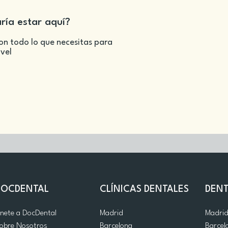
aría estar aquí?
on todo lo que necesitas para
ivel
DOCDENTAL
CLÍNICAS DENTALES
DENT
nete a DocDental
Madrid
Madri
obre Nosotros
Barcelona
Barcel