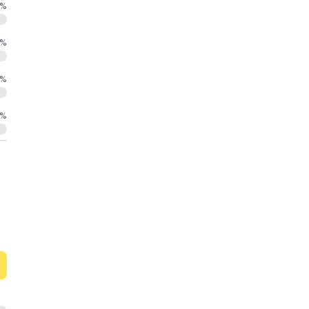
%
%
%
%