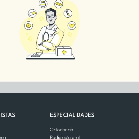
ISTAS
ESPECIALIDADES
d
Ortodoncia
ona
Radiología oral