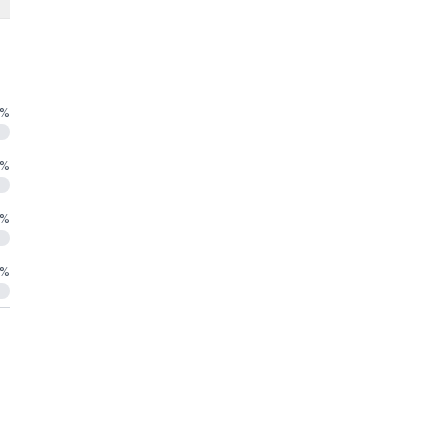
%
%
%
%