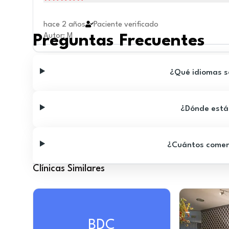
hace 2 años
Paciente verificado
Autor
:
M
Preguntas Frecuentes
¿Qué idiomas se
¿Dónde está 
¿Cuántos comenta
Clínicas Similares
BDC