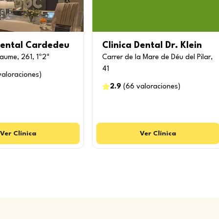
Dental Cardedeu
Clinica Dental Dr. Klein
Jaume, 261, 1º2ª
Carrer de la Mare de Déu del Pilar,
41
valoraciones
)
2.9
(
66
valoraciones
)
Ver
Clínica
Ver
Clínica