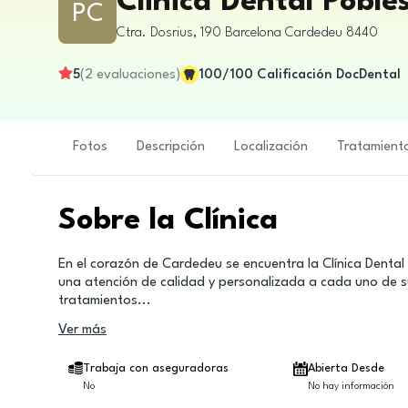
Clinica Dental Pobl
PC
Ctra. Dosrius, 190
Barcelona
Cardedeu
8440
5
(
2
evaluaciones
)
100
/100
Calificación DocDental
Fotos
Descripción
Localización
Tratamient
Sobre la Clínica
En el corazón de Cardedeu se encuentra la Clínica Dental
una atención de calidad y personalizada a cada uno de su
tratamientos
...
Ver más
Trabaja con aseguradoras
Abierta Desde
No
No hay información