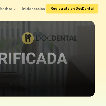
Registrate en DocDental
Iniciar sesión
dentista