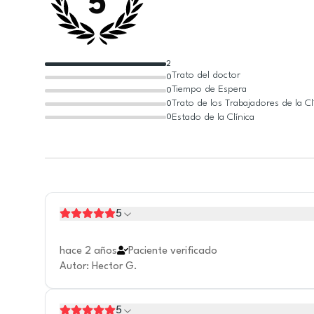
5
2
Trato del doctor
0
Tiempo de Espera
0
Trato de los Trabajadores de la Cl
0
Estado de la Clínica
0
5
hace 2 años
Paciente verificado
Autor
:
Hector G.
5