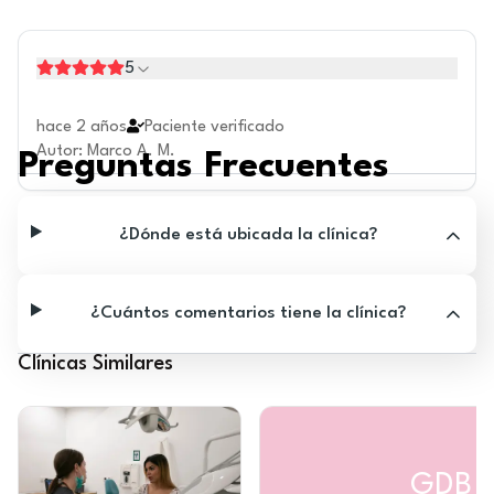
5
hace 2 años
Paciente verificado
Autor
:
Marco A. M.
Preguntas Frecuentes
¿Dónde está ubicada la clínica?
¿Cuántos comentarios tiene la clínica?
Clínicas Similares
GDB