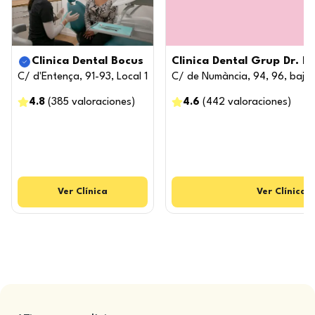
Clinica Dental Bocus
Clinica Dental Grup Dr. B
C/ d'Entença, 91-93, Local 1
C/ de Numància, 94, 96, bajo
4.8
(
385
valoraciones
)
4.6
(
442
valoraciones
)
Ver
Clínica
Ver
Clínica