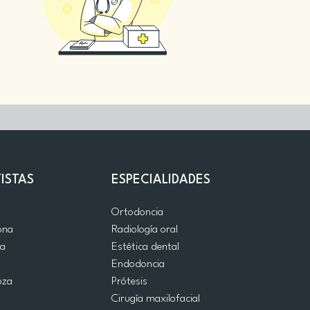
ISTAS
ESPECIALIDADES
d
Ortodoncia
ona
Radiología oral
ia
Estética dental
a
Endodoncia
oza
Prótesis
Cirugía maxilofacial