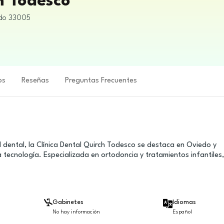
h Todesco
do
33005
os
Reseñas
Preguntas Frecuentes
 dental, la Clínica Dental Quirch Todesco se destaca en Oviedo y
a tecnología. Especializada en ortodoncia y tratamientos infantiles,
Gabinetes
Idiomas
No hay información
Español