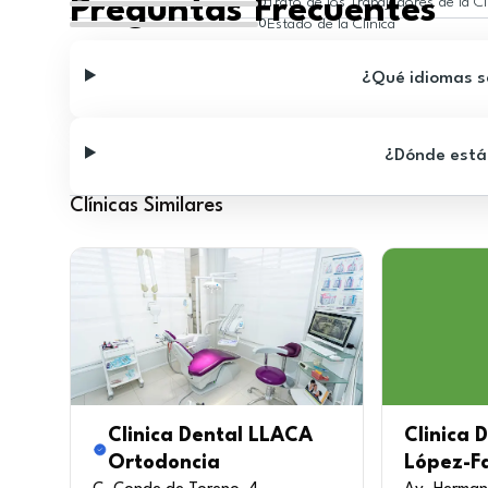
Preguntas Frecuentes
Trato de los Trabajadores de la Cl
0
Estado de la Clínica
0
¿Qué idiomas se
¿Dónde está 
Clínicas Similares
Clinica Dental LLACA
Clinica 
Ortodoncia
López-F