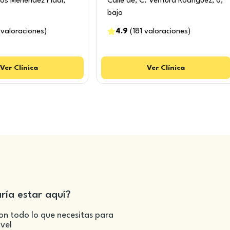
os Menéndez Pidal,
Calle de, C. Ventura Rodríguez, 6,
bajo
valoraciones
)
4.9
(
181
valoraciones
)
Ver
Clínica
Ver
Clínica
aría estar aquí?
on todo lo que necesitas para
ivel