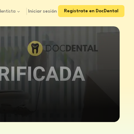
Registrate en DocDental
Iniciar sesión
dentista