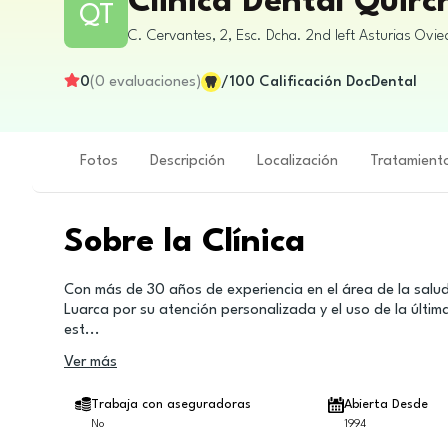
Clinica Dental Quirc
QT
C. Cervantes, 2, Esc. Dcha. 2nd left
Asturias
Ovie
0
(
0
evaluaciones
)
/100
Calificación DocDental
Fotos
Descripción
Localización
Tratamient
Sobre la Clínica
Con más de 30 años de experiencia en el área de la salud
Luarca por su atención personalizada y el uso de la últim
est
...
Ver más
Trabaja con aseguradoras
Abierta Desde
No
1994