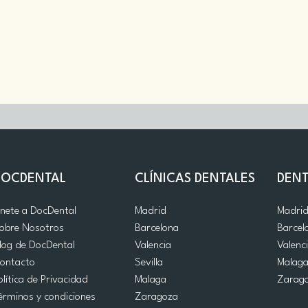
DOCDENTAL
CLÍNICAS DENTALES
DENT
nete a DocDental
Madrid
Madri
obre Nosotros
Barcelona
Barcel
log de DocDental
Valencia
Valenc
ontacto
Sevilla
Malag
olítica de Privacidad
Malaga
Zarag
érminos y condiciones
Zaragoza