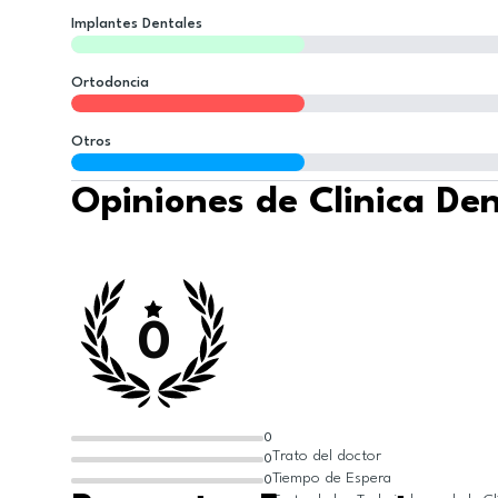
Implantes Dentales
Ortodoncia
Otros
Opiniones de Clinica De
0
0
Trato del doctor
0
Tiempo de Espera
0