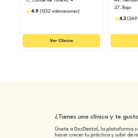
C. Conde de Toreno, 4
Av. Herman
27, Bajo
4.9
(
1332
valoraciones
)
4.3
(
269
Ver
Clínica
¿Tienes una clínica y te gust
Únete a DocDental, la plataforma c
hacer crecer tu práctica y subir de n