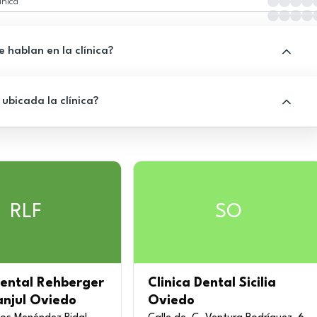
ínica
 hablan en la clínica?
ubicada la clínica?
RLF
SO
Dental Rehberger
Clinica Dental Sicilia
anjul Oviedo
Oviedo