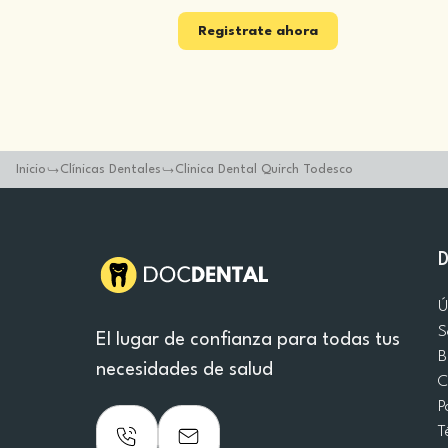
Registrate ahora
Inicio
Clínicas Dentales
Clinica Dental Quirch Todesco
Ú
S
El lugar de confianza para todas tus
B
necesidades de salud
C
P
T