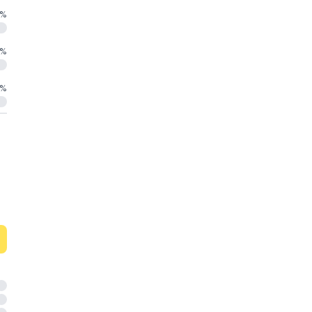
%
%
%