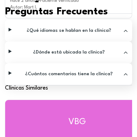
hace 2 años
Paciente verificado
Autor
:
Mart I.
Preguntas Frecuentes
¿Qué idiomas se hablan en la clínica?
¿Dónde está ubicada la clínica?
¿Cuántos comentarios tiene la clínica?
Clínicas Similares
VBG