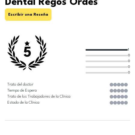
Dental Regos Ordes
Escribir una Reseña
5
1
0
0
0
0
Trato del doctor
Tiempo de Espera
Trato de los Trabajadores de la Clínica
Estado de la Clínica