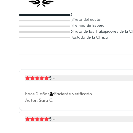
2
Trato del doctor
0
Tiempo de Espera
0
Trato de los Trabajadores de la Cl
0
Estado de la Clínica
0
5
hace 2 años
Paciente verificado
Autor
:
Sara C.
5