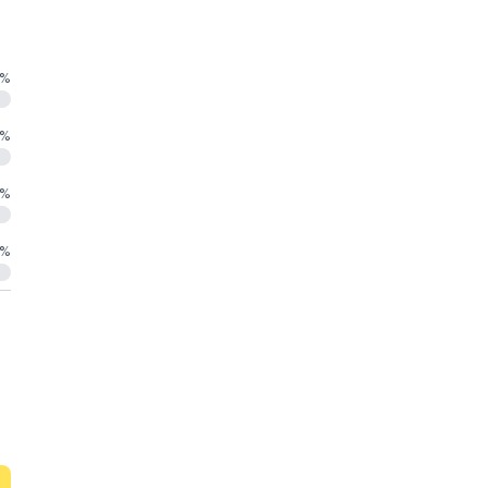
%
%
%
%