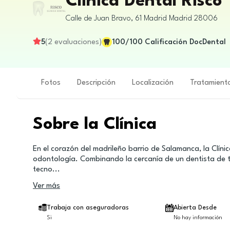
Clinica Dental Risco
Calle de Juan Bravo, 61
Madrid
Madrid
28006
5
(
2
evaluaciones
)
100
/100
Calificación DocDental
Fotos
Descripción
Localización
Tratamient
Sobre la Clínica
En el corazón del madrileño barrio de Salamanca, la Clín
odontología. Combinando la cercanía de un dentista de tod
tecno
...
Ver más
Trabaja con aseguradoras
Abierta Desde
Si
No hay información