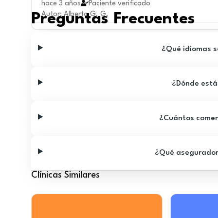
hace 3 años
Paciente verificado
Autor
:
Alberto G. G.
Preguntas Frecuentes
¿Qué idiomas se
¿Dónde está 
¿Cuántos comenta
¿Qué aseguradora
Clínicas Similares