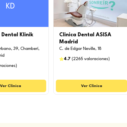
KD
 Dental Klinik
Clinica Dental ASISA
Madrid
rbano, 39, Chamberí,
C. de Edgar Neville, 18
rid
4.7
(
2265
valoraciones
)
raciones
)
Ver
Clínica
Ver
Clínica