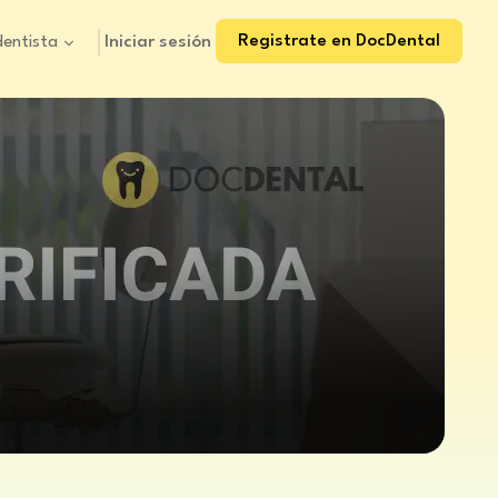
Registrate en DocDental
Iniciar sesión
dentista