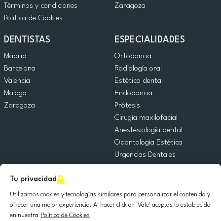
Términos y condiciones
Zaragoza
Politica de Cookies
DENTISTAS
ESPECIALIDADES
Madrid
Ortodoncia
Barcelona
Radiología oral
Valencia
Estética dental
Malaga
Endodoncia
Zaragoza
Prótesis
Cirugía maxilofacial
Anestesiología dental
Odontología Estética
Urgencias Dentales
Odontología General
Tu privacidad
Odontopediatría
Cirugía Oral
Utilizamos cookies y tecnologías similares para personalizar el contenido y
Implantología dental
ofrecer una mejor experiencia. Al hacer click en 'Vale' aceptas lo establecido
en nuestra
Política de Cookies
Periodoncia