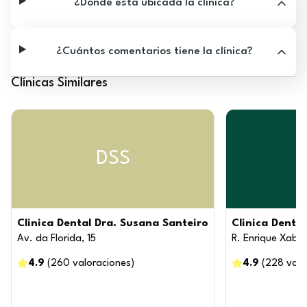
¿Dónde está ubicada la clínica?
¿Cuántos comentarios tiene la clínica?
Clínicas Similares
DSS
Clinica Dental Dra. Susana Santeiro
Clinica Denta
Av. da Florida, 15
R. Enrique Xabier
4.9
(
260
valoraciones
)
4.9
(
228
valo