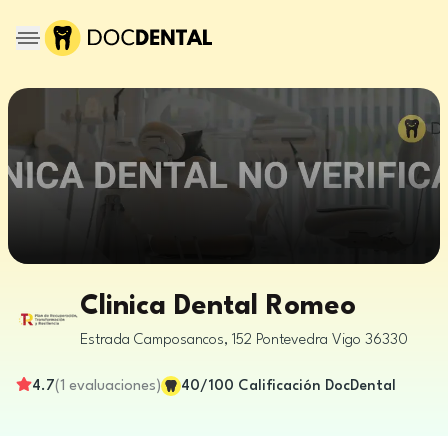
Clinica Dental Romeo
Estrada Camposancos, 152
Pontevedra
Vigo
36330
4.7
(
1
evaluaciones
)
40
/100
Calificación DocDental