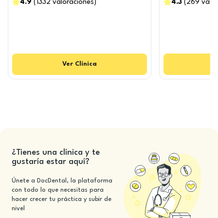
4.9
(
1332
valoraciones
)
4.3
(
269
valo
Ver
Clínica
¿Tienes una clínica y te
gustaría estar aquí?
Únete a DocDental, la plataforma
con todo lo que necesitas para
hacer crecer tu práctica y subir de
nivel