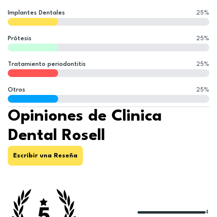
Implantes Dentales
25
%
Prótesis
25
%
Tratamiento periodontitis
25
%
Otros
25
%
Opiniones de Clinica
Dental Rosell
Escribir una Reseña
4