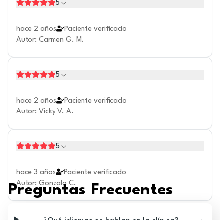
5
hace 2 años
Paciente verificado
Autor
:
Carmen G. M.
5
hace 2 años
Paciente verificado
Autor
:
Vicky V. A.
5
hace 3 años
Paciente verificado
Autor
:
Gonzalo C.
Preguntas Frecuentes