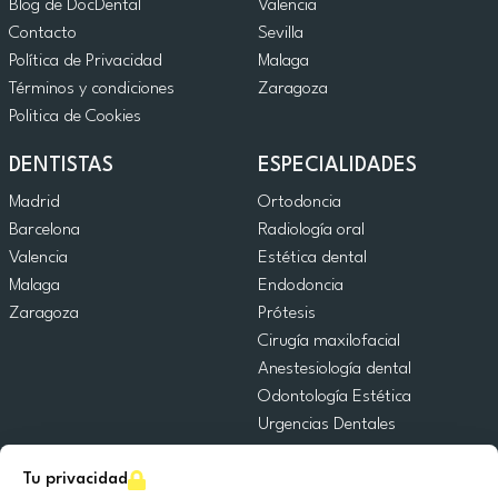
Blog de DocDental
Valencia
Contacto
Sevilla
Política de Privacidad
Malaga
Términos y condiciones
Zaragoza
Politica de Cookies
DENTISTAS
ESPECIALIDADES
Madrid
Ortodoncia
Barcelona
Radiología oral
Valencia
Estética dental
Malaga
Endodoncia
Zaragoza
Prótesis
Cirugía maxilofacial
Anestesiología dental
Odontología Estética
Urgencias Dentales
Odontología General
Tu privacidad
Odontopediatría