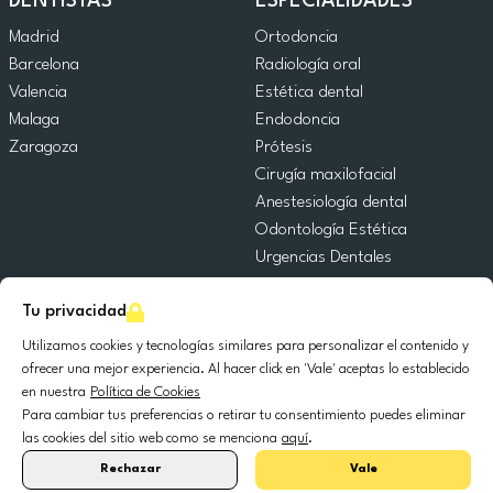
DENTISTAS
ESPECIALIDADES
Madrid
Ortodoncia
Barcelona
Radiología oral
Valencia
Estética dental
Malaga
Endodoncia
Zaragoza
Prótesis
Cirugía maxilofacial
Anestesiología dental
Odontología Estética
Urgencias Dentales
Odontología General
Tu privacidad
Odontopediatría
Cirugía Oral
Utilizamos cookies y tecnologías similares para personalizar el contenido y
Implantología dental
ofrecer una mejor experiencia. Al hacer click en 'Vale' aceptas lo establecido
en nuestra
Política de Cookies
Periodoncia
Para cambiar tus preferencias o retirar tu consentimiento puedes eliminar
las cookies del sitio web como se menciona
aquí
.
© 2025 DocDental. Todos los derechos reservados.
Rechazar
Vale
United
Portugal
Italia
France
España
Nederland
Deutschland
Polska