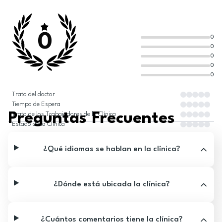
0
0
0
0
0
0
Trato del doctor
Tiempo de Espera
Preguntas Frecuentes
Trato de los Trabajadores de la Clínica
Estado de la Clínica
¿Qué idiomas se hablan en la clínica?
¿Dónde está ubicada la clínica?
¿Cuántos comentarios tiene la clínica?