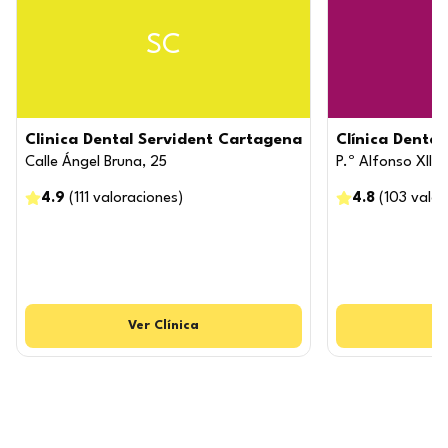
SC
Clinica Dental Servident Cartagena
Clínica Dent
Calle Ángel Bruna, 25
P.º Alfonso XIII, 
4.9
(
111
valoraciones
)
4.8
(
103
valor
Ver
Clínica