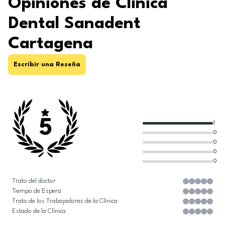
Opiniones de Clinica
Dental Sanadent
Cartagena
Escribir una Reseña
5
1
0
0
0
0
Trato del doctor
Tiempo de Espera
Trato de los Trabajadores de la Clínica
Estado de la Clínica