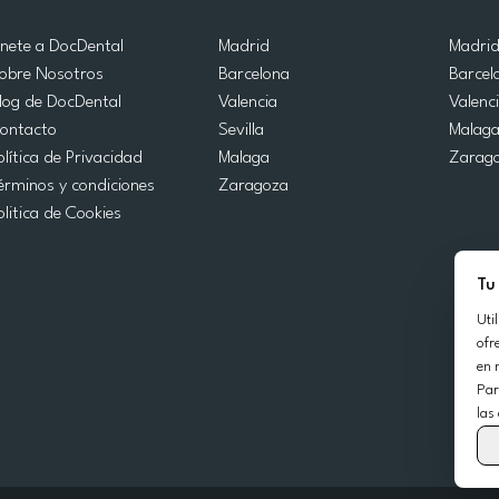
nete a DocDental
Madrid
Madri
obre Nosotros
Barcelona
Barcel
log de DocDental
Valencia
Valenc
ontacto
Sevilla
Malag
olítica de Privacidad
Malaga
Zarag
érminos y condiciones
Zaragoza
olitica de Cookies
Tu
Uti
ofr
en 
Par
las