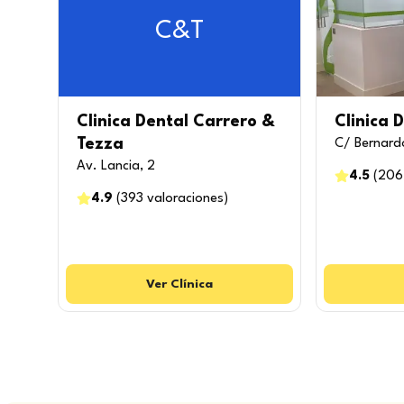
C&T
Clinica Dental Carrero &
Clinica 
Tezza
C/ Bernardo
Av. Lancia, 2
4.5
(
206
4.9
(
393
valoraciones
)
Ver
Clínica