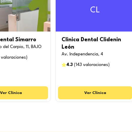
CL
Dental Simarro
Clinica Dental Clidenin
León
 del Carpio, 11, BAJO
Av. Independencia, 4
valoraciones
)
4.3
(
143
valoraciones
)
Ver
Clínica
Ver
Clínica