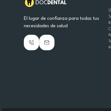
Ú
S
El lugar de confianza para todas tus
B
necesidades de salud
C
P
T
P