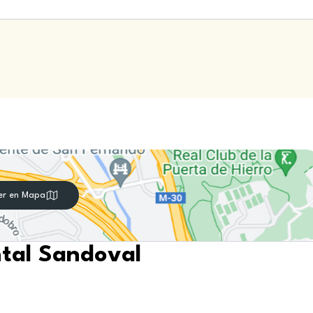
er en Mapa
ntal Sandoval