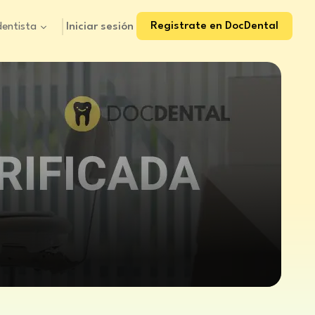
Registrate en DocDental
Iniciar sesión
dentista