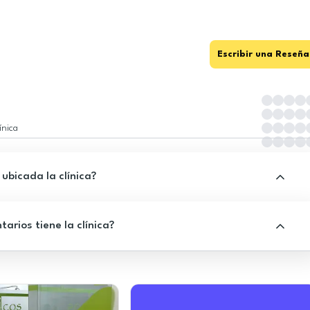
Escribir una Reseña
ínica
ubicada la clínica?
rios tiene la clínica?