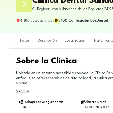
Clínica Dental Sand
S
C. Regidor
León
Villaobispo de las Regueras
2419
4.8
(
6
evaluaciones
)
/100
Calificación DocDental
Fotos
Descripción
Localización
Tratamient
Sobre la Clínica
Ubicada en un entorno accesible y cómodo, la Clínica De
enfoque en ofrecer servicios de alta calidad, la clínica
y mant
...
Ver más
Trabaja con aseguradoras
Abierta Desde
No
No hay información