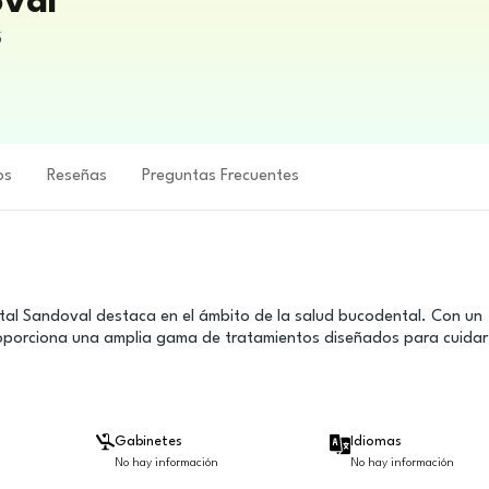
oval
5
os
Reseñas
Preguntas Frecuentes
ntal Sandoval destaca en el ámbito de la salud bucodental. Con un
 proporciona una amplia gama de tratamientos diseñados para cuidar
Gabinetes
Idiomas
No hay información
No hay información