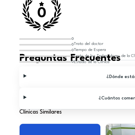
0
0
Trato del doctor
0
Tiempo de Espera
0
Preguntas Frecuentes
Trato de los Trabajadores de la Cl
0
Estado de la Clínica
0
¿Dónde está 
¿Cuántos comenta
Clínicas Similares