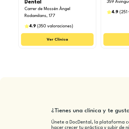
Dental
359 Avingu
Carrer de Mossèn Àngel
4.9
(
251
Rodamilans, 177
4.9
(
350
valoraciones
)
Ver
Clínica
¿Tienes una clínica y te gust
Únete a DocDental, la plataforma c
hacer crecer tu práctica y subir de n