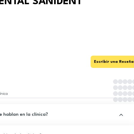
 DENTAL SANIDENT
Escribir una Reseña
ínica
 hablan en la clínica?