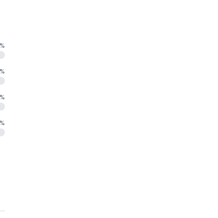
%
%
%
%