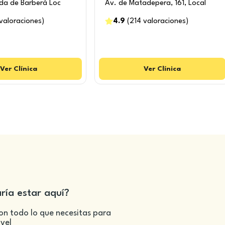
da de Barberà Loc
Av. de Matadepera, 161, Local
valoraciones
)
4.9
(
214
valoraciones
)
Ver
Clínica
Ver
Clínica
aría estar aquí?
on todo lo que necesitas para
ivel