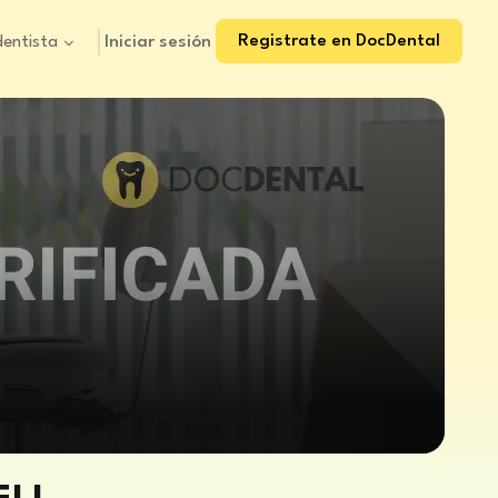
Registrate en DocDental
Iniciar sesión
dentista