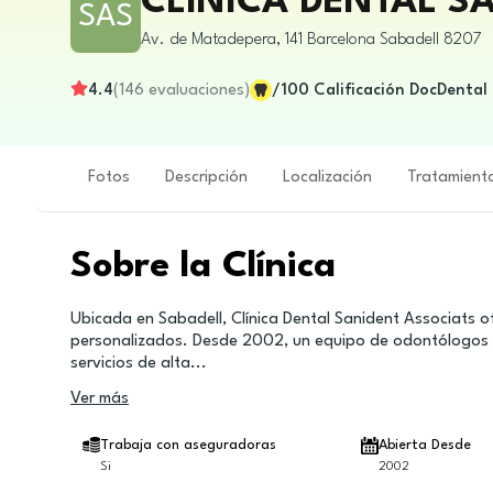
CLINICA DENTAL S
SAS
Av. de Matadepera, 141
Barcelona
Sabadell
8207
4.4
(
146
evaluaciones
)
/100
Calificación DocDental
Fotos
Descripción
Localización
Tratamient
Sobre la Clínica
Ubicada en Sabadell, Clínica Dental Sanident Associats
personalizados. Desde 2002, un equipo de odontólogos y
servicios de alta
...
Ver más
Trabaja con aseguradoras
Abierta Desde
Si
2002