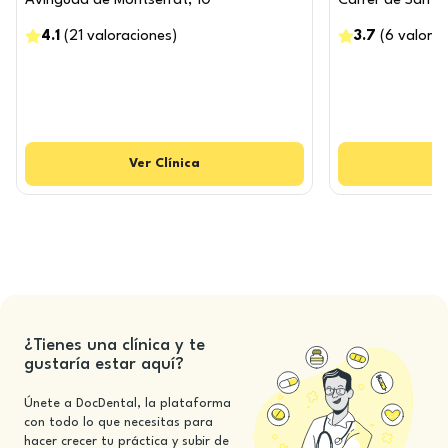
Avinguda de Montserrat, 10
Carrer de Sant J
4.1
(
21
valoraciones
)
3.7
(
6
valorac
Ver
Clínica
¿Tienes una clínica y te
gustaría estar aquí?
Únete a DocDental, la plataforma
con todo lo que necesitas para
hacer crecer tu práctica y subir de