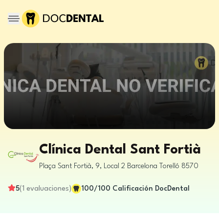
Clínica Dental Sant Fortià
Plaça Sant Fortià, 9, Local 2
Barcelona
Torelló
8570
5
(
1
evaluaciones
)
100
/100
Calificación DocDental